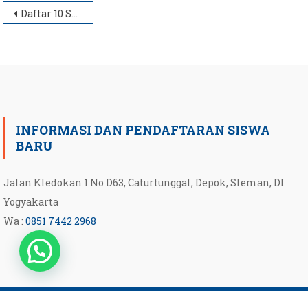
Post
Daftar 10 SMP Terbaik di Yogyakarta
navigation
INFORMASI DAN PENDAFTARAN SISWA
BARU
Jalan Kledokan 1 No D63, Caturtunggal, Depok, Sleman, DI
Yogyakarta
Wa :
0851 7442 2968
|
Scholarship Theme by
Mystery Themes
.