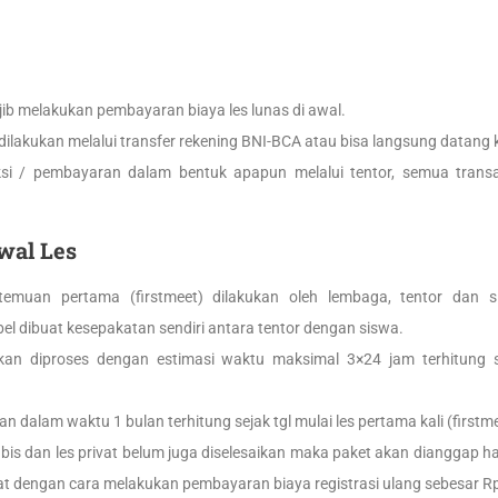
ib melakukan pembayaran biaya les lunas di awal.
lakukan melalui transfer rekening BNI-BCA atau bisa langsung datang 
si / pembayaran dalam bentuk apapun melalui tentor, semua transa
wal Les
temuan pertama (firstmeet) dilakukan oleh lembaga, tentor dan 
ibel dibuat kesepakatan sendiri antara tentor dengan siswa.
kan diproses dengan estimasi waktu maksimal 3×24 jam terhitung 
kan dalam waktu 1 bulan terhitung sejak tgl mulai les pertama kali (firstm
bis dan les privat belum juga diselesaikan maka paket akan dianggap h
vat dengan cara melakukan pembayaran biaya registrasi ulang sebesar R