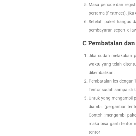
Masa periode dan regist
pertama (firstmeet). jik
Setelah paket hangus d
pembayaran seperti di aw
C Pembatalan dan
Jika sudah melakukan p
waktu yang telah ditent
dikembalikan.
Pembatalan les dengan Te
Tentor sudah sampai di 
Untuk yang mengambil pa
diambil. (pergantian tent
Contoh : mengambil pake
maka bisa ganti tentor 
tentor