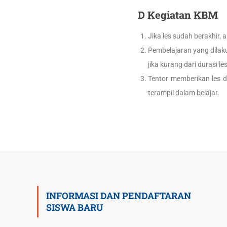
D Kegiatan KBM
Jika les sudah berakhir, 
Pembelajaran yang dilaku
jika kurang dari durasi l
Tentor memberikan les 
terampil dalam belajar.
INFORMASI DAN PENDAFTARAN
SISWA BARU