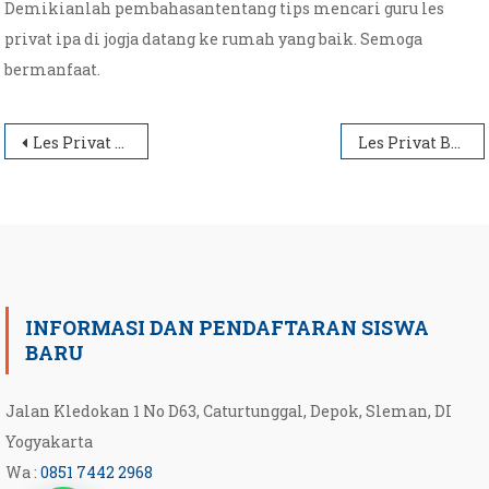
Demikianlah pembahasantentang tips mencari guru les
privat ipa di jogja datang ke rumah yang baik. Semoga
bermanfaat.
Post
Les Privat Matematika Di Jogja Datang Ke Rumah
Les Privat Bahasa Inggris Di Jogja Datang Ke Rumah
navigation
INFORMASI DAN PENDAFTARAN SISWA
BARU
Jalan Kledokan 1 No D63, Caturtunggal, Depok, Sleman, DI
Yogyakarta
Wa :
0851 7442 2968