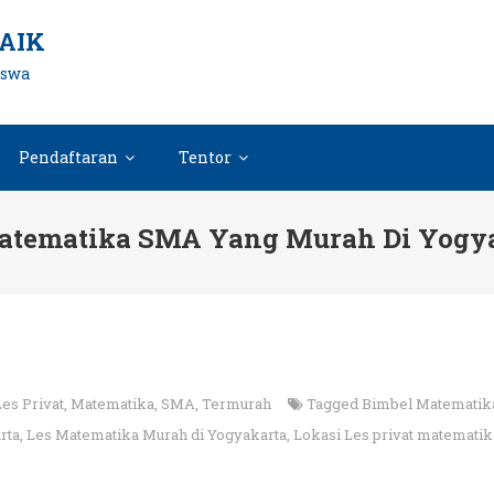
AIK
iswa
Pendaftaran
Tentor
atematika SMA Yang Murah Di Yogy
Les Privat
,
Matematika
,
SMA
,
Termurah
Tagged
Bimbel Matematik
rta
,
Les Matematika Murah di Yogyakarta
,
Lokasi Les privat matematik