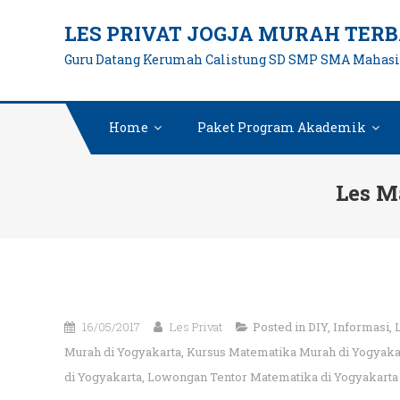
Skip
LES PRIVAT JOGJA MURAH TERB
to
Guru Datang Kerumah Calistung SD SMP SMA Mahas
content
Home
Paket Program Akademik
Les M
16/05/2017
Les Privat
Posted in
DIY
,
Informasi
,
Murah di Yogyakarta
,
Kursus Matematika Murah di Yogyaka
di Yogyakarta
,
Lowongan Tentor Matematika di Yogyakarta