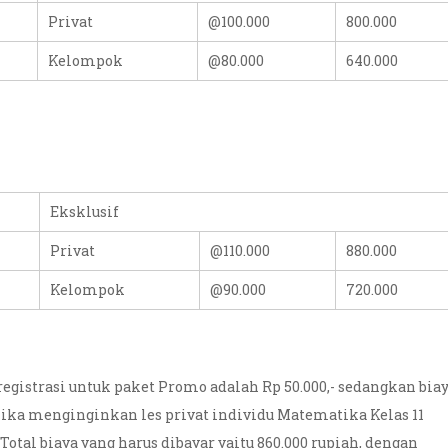
Privat
@100.000
800.000
Kelompok
@80.000
640.000
Eksklusif
Privat
@110.000
880.000
Kelompok
@90.000
720.000
 registrasi untuk paket Promo adalah Rp 50.000,- sedangkan bia
. Jika menginginkan les privat individu Matematika Kelas 11
otal biaya yang harus dibayar yaitu 860.000 rupiah, dengan