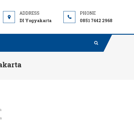
DI Yogyakarta
0851 7442 2968
akarta
a
a