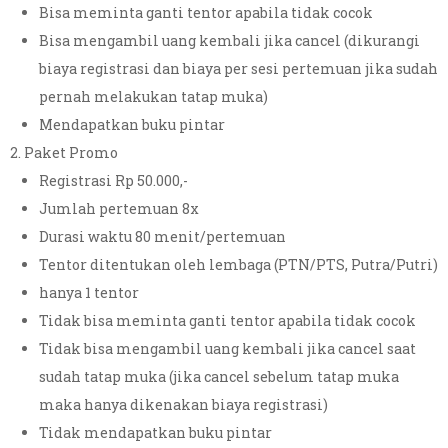
Bisa meminta ganti tentor apabila tidak cocok
Bisa mengambil uang kembali jika cancel (dikurangi
biaya registrasi dan biaya per sesi pertemuan jika sudah
pernah melakukan tatap muka)
Mendapatkan buku pintar
Paket Promo
Registrasi Rp 50.000,-
Jumlah pertemuan 8x
Durasi waktu 80 menit/pertemuan
Tentor ditentukan oleh lembaga (PTN/PTS, Putra/Putri)
hanya 1 tentor
Tidak bisa meminta ganti tentor apabila tidak cocok
Tidak bisa mengambil uang kembali jika cancel saat
sudah tatap muka (jika cancel sebelum tatap muka
maka hanya dikenakan biaya registrasi)
Tidak mendapatkan buku pintar