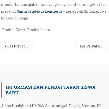
mendaftar dan ajak teman yang banyak untuk mengikuti les
privat di
Gama Cendekia Learnesia
– Les Privat SD Datang ke
Rumah di Jogja.
-Tradisi Kami, Tradisi Juara-
Post
Les Privat SD Datang ke Rumah di Sleman
Les Privat SD Datang ke Rumah di Banguntapan
navigation
INFORMASI DAN PENDAFTARAN SISWA
BARU
Jalan Kledokan 1 No D63, Caturtunggal, Depok, Sleman, DI