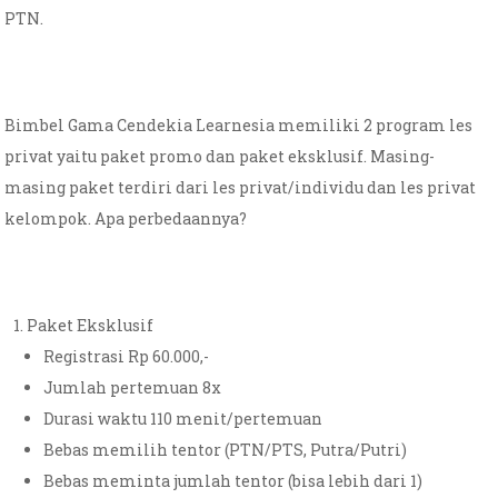
PTN.
Bimbel Gama Cendekia Learnesia memiliki 2 program les
privat yaitu paket promo dan paket eksklusif. Masing-
masing paket terdiri dari les privat/individu dan les privat
kelompok. Apa perbedaannya?
Paket Eksklusif
Registrasi Rp 60.000,-
Jumlah pertemuan 8x
Durasi waktu 110 menit/pertemuan
Bebas memilih tentor (PTN/PTS, Putra/Putri)
Bebas meminta jumlah tentor (bisa lebih dari 1)