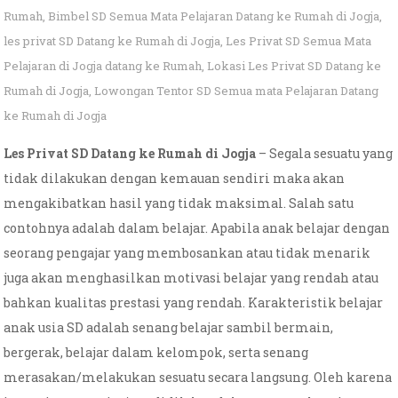
Rumah
,
Bimbel SD Semua Mata Pelajaran Datang ke Rumah di Jogja
,
les privat SD Datang ke Rumah di Jogja
,
Les Privat SD Semua Mata
Pelajaran di Jogja datang ke Rumah
,
Lokasi Les Privat SD Datang ke
Rumah di Jogja
,
Lowongan Tentor SD Semua mata Pelajaran Datang
ke Rumah di Jogja
Les Privat SD Datang ke Rumah di Jogja
– Segala sesuatu yang
tidak dilakukan dengan kemauan sendiri maka akan
mengakibatkan hasil yang tidak maksimal. Salah satu
contohnya adalah dalam belajar. Apabila anak belajar dengan
seorang pengajar yang membosankan atau tidak menarik
juga akan menghasilkan motivasi belajar yang rendah atau
bahkan kualitas prestasi yang rendah. Karakteristik belajar
anak usia SD adalah senang belajar sambil bermain,
bergerak, belajar dalam kelompok, serta senang
merasakan/melakukan sesuatu secara langsung. Oleh karena