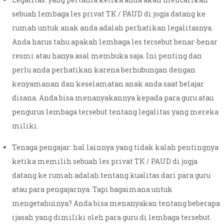
sebuah lembaga les privat TK / PAUD di jogja datang ke
rumah untuk anak anda adalah perhatikan legalitasnya.
Anda harus tahu apakah lembaga les tersebut benar-benar
resmi atau hanya asal membuka saja. Ini penting dan
perlu anda perhatikan karena berhubungan dengan
kenyamanan dan keselamatan anak anda saat belajar
disana. Anda bisa menanyakannya kepada para guru atau
pengurus lembaga tersebut tentang legalitas yang mereka
miliki.
Tenaga pengajar: hal lainnya yang tidak kalah pentingnya
ketika memilih sebuah les privat TK / PAUD di jogja
datang ke rumah adalah tentang kualitas dari para guru
atau para pengajarnya. Tapi bagaimana untuk
mengetahuinya? Anda bisa menanyakan tentang beberapa
ijasah yang dimiliki oleh para guru di lembaga tersebut.