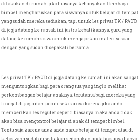
dilakukan di rumah. jika biasanya kebanyakan llembaga
bimbel mengharuskan para siswanya untuk belajar di tempat
yang sudah mereka sediakan, tapi untuk les privat TK / PAUD
di jogja datang ke rumah ini justru kebalikannya, guru yang
datang ke rumah siswa untuk mengajarkan materi sesuai
dengan yang sudah disepakati bersama.
Les privat TK / PAUD di jogja datang ke rumah ini akan sangat
menguntungkan bagi para orang tua yang ingin melihat
perkembangan belajar anaknya, terutama bagi mereka yang
tinggal di jogja dan juga di sekitarnya karena jika anda
memberikan les reguler seperti biasanya maka anda tidak
akan bisa mengontrol belajar si anak di tempat bimbel.
Tentu saja karena anak anda harus belajar di tempat atau di
kelas yang sudah disediakan sedangkan anda biasanya hanya