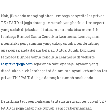
Nah, jika anda menginginkan lembaga penyedia les privat
TK / PAUD di jogja datang ke rumah yang berkualitas seperti
yang sudah dijelaskan di atas, maka anda bisa memilih
lembaga Bimbel Gama Cendikia Learnesia. Lembaga ini
memiliki pengalaman yang cukup untuk membimbing
anak-anak anda dalam belajar. Untuk itulah, kunjungi
lembaga Bimbel Gama Cendikia Learnesia di website
lesprivatjogja.com
agar anda tahu apa saja layanan yang
disediakan oleh lembaga ini dalam melayani kebutuhan les
privat TK / PAUD di jogja datang ke rumah anak anda.
Demikian tadi pembahasan tentang mencari les privat TK /
PAUD di jogja datang ke rumah. semoga bermanfaat.