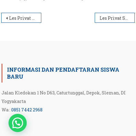
Post
Les Privat SD Di Depok Datang Kerumah
Les Privat SD Di Jogja Datang Ke Rumah Murah Terbaik
navigation
INFORMASI DAN PENDAFTARAN SISWA
BARU
Jalan Kledokan 1 No D63, Caturtunggal, Depok, Sleman, DI
Yogyakarta
Wa :
0851 7442 2968