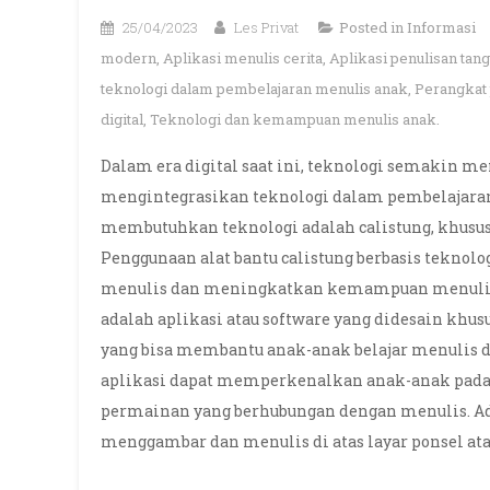
25/04/2023
Les Privat
Posted in
Informasi
modern
,
Aplikasi menulis cerita
,
Aplikasi penulisan tang
teknologi dalam pembelajaran menulis anak
,
Perangkat 
digital
,
Teknologi dan kemampuan menulis anak.
Dalam era digital saat ini, teknologi semakin men
mengintegrasikan teknologi dalam pembelajaran
membutuhkan teknologi adalah calistung, khu
Penggunaan alat bantu calistung berbasis tek
menulis dan meningkatkan kemampuan menulis mer
adalah aplikasi atau software yang didesain khusu
yang bisa membantu anak-anak belajar menulis d
aplikasi dapat memperkenalkan anak-anak pada 
permainan yang berhubungan dengan menulis. A
menggambar dan menulis di atas layar ponsel atau