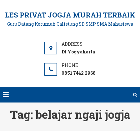
Skip
to
LES PRIVAT JOGJA MURAH TERBAIK
content
Guru Datang Kerumah Calistung SD SMP SMA Mahasiswa
DI Yogyakarta
0851 7442 2968
Tag:
belajar ngaji jogja