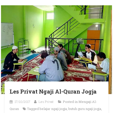
Les Privat Ngaji Al-Quran Jogja
17/10/2017
Les Privat
Posted in
Mengaji Al-
Quran
Tagged
belajar ngaji jogja
,
butuh guru ngaji jogja
,