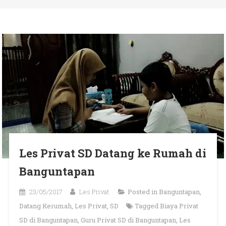
Les Privat SD Datang ke Rumah di
Banguntapan
23/05/2017
Les Privat
Posted in
Banguntapan
,
Datang Kerumah
,
Les Privat
,
SD
Tagged
Biaya Privat
SD di Banguntapan
,
Guru Privat SD di Banguntapan
,
Les