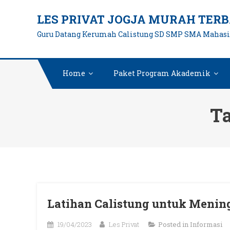
Skip
LES PRIVAT JOGJA MURAH TERB
to
Guru Datang Kerumah Calistung SD SMP SMA Mahas
content
Home
Paket Program Akademik
T
Latihan Calistung untuk Menin
19/04/2023
Les Privat
Posted in
Informasi