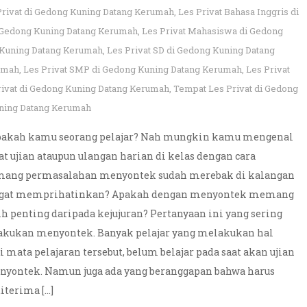
Privat di Gedong Kuning Datang Kerumah
,
Les Privat Bahasa Inggris di
di Gedong Kuning Datang Kerumah
,
Les Privat Mahasiswa di Gedong
 Kuning Datang Kerumah
,
Les Privat SD di Gedong Kuning Datang
rumah
,
Les Privat SMP di Gedong Kuning Datang Kerumah
,
Les Privat
ivat di Gedong Kuning Datang Kerumah
,
Tempat Les Privat di Gedong
uning Datang Kerumah
 Apakah kamu seorang pelajar? Nah mungkin kamu mengenal
at ujian ataupun ulangan harian di kelas dengan cara
emang permasalahan menyontek sudah merebak di kalangan
sangat memprihatinkan? Apakah dengan menyontek memang
h penting daripada kejujuran? Pertanyaan ini yang sering
elakukan menyontek. Banyak pelajar yang melakukan hal
ata pelajaran tersebut, belum belajar pada saat akan ujian
enyontek. Namun juga ada yang beranggapan bahwa harus
iterima […]