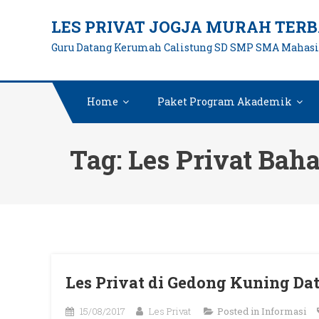
Skip
LES PRIVAT JOGJA MURAH TERB
to
Guru Datang Kerumah Calistung SD SMP SMA Mahas
content
Home
Paket Program Akademik
Tag:
Les Privat Bah
Les Privat di Gedong Kuning D
15/08/2017
Les Privat
Posted in
Informasi