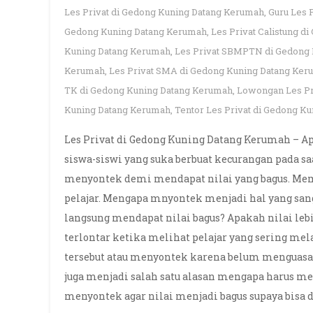
Les Privat di Gedong Kuning Datang Kerumah
,
Guru Les 
Gedong Kuning Datang Kerumah
,
Les Privat Calistung 
Kuning Datang Kerumah
,
Les Privat SBMPTN di Gedong
Kerumah
,
Les Privat SMA di Gedong Kuning Datang Ke
TK di Gedong Kuning Datang Kerumah
,
Lowongan Les Pr
Kuning Datang Kerumah
,
Tentor Les Privat di Gedong K
Les Privat di Gedong Kuning Datang Kerumah –
siswa-siswi yang suka berbuat kecurangan pada sa
menyontek demi mendapat nilai yang bagus. M
pelajar. Mengapa mnyontek menjadi hal yang 
langsung mendapat nilai bagus? Apakah nilai lebi
terlontar ketika melihat pelajar yang sering m
tersebut atau menyontek karena belum menguasai m
juga menjadi salah satu alasan mengapa harus m
menyontek agar nilai menjadi bagus supaya bisa d