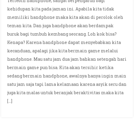
Terlebih handphone, sangat berpengaruh bagi
kehidupan kita pada jaman ini. Apabila kita tidak
memiliki handphone maka kita akan di perolok oleh
teman kita. Dan juga handphone akan berdampak
buruk bagi tumbuh kembang seorang. Loh kok bisa?
Kenapa? Karena handphone dapat menyebabkan kita
kecanduan, apalagi jika kita bermain game melalui
handphone. Mau satu jam dua jam bahkan setengah hari
bermain game pun bisa. Kita akan tersihir ketika
sedang bermain handphone, awalnya hanya ingin main
satu jam saja tapi lama kelamaan karena asyik seru dan
juga kita malas untuk beranjak beraktivitas maka kita
[…]