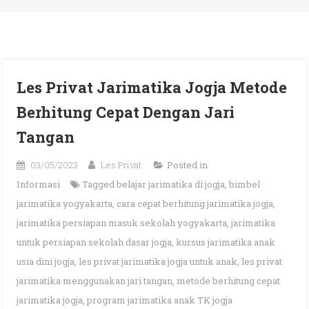
Les Privat Jarimatika Jogja Metode
Berhitung Cepat Dengan Jari
Tangan
03/05/2023
Les Privat
Posted in
Informasi
Tagged
belajar jarimatika di jogja
,
bimbel
jarimatika yogyakarta
,
cara cepat berhitung jarimatika jogja
,
jarimatika persiapan masuk sekolah yogyakarta
,
jarimatika
untuk persiapan sekolah dasar jogja
,
kursus jarimatika anak
usia dini jogja
,
les privat jarimatika jogja untuk anak
,
les privat
jarimatika menggunakan jari tangan
,
metode berhitung cepat
jarimatika jogja
,
program jarimatika anak TK jogja