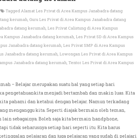
Tagged
Alamat Les Privat di Area Kampus Janabadra datang
datang kerumah
,
Guru Les Privat di Area Kampus Janabadra datang
nabadra datang kerumah
,
Les Privat Calistung di Area Kampus
rea Kampus Janabadra datang kerumah
,
Les Privat SD di Area Kampus
mpus Janabadra datang kerumah
,
Les Privat SMP di Area Kampus
pus Janabadra datang kerumah
,
Lowongan Les Privat di Area Kampus
 Kampus Janabadra datang kerumah
,
Tentor Les Privat di Area Kampus
umah – Belajar merupakan suatu hal yang setiap hari
aka pengetahuankita menjadi bertambah dan makin luas. Kita
kita pahami dan ketahui dengan belajar. Namun terkadang
yang menganggu kita. Seperti diajak bermain oleh teman,
lain sebagainya. Boleh saja kita bermain handphone,
i tidak seharusnya setiap hari seperti itu. Kita harus
etinggalan pelajaran dan juga pelajaran yang sudah di pelajari