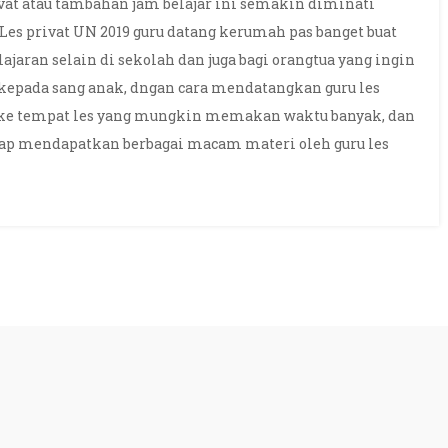
at atau tambahan jam belajar ini semakin diminati
 Les privat UN 2019 guru datang kerumah pas banget buat
aran selain di sekolah dan juga bagi orangtua yang ingin
epada sang anak, dngan cara mendatangkan guru les
 ke tempat les yang mungkin memakan waktu banyak, dan
ap mendapatkan berbagai macam materi oleh guru les