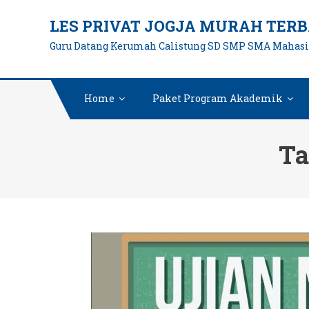
Skip
LES PRIVAT JOGJA MURAH TERB
to
Guru Datang Kerumah Calistung SD SMP SMA Mahas
content
Home
Paket Program Akademik
Ta