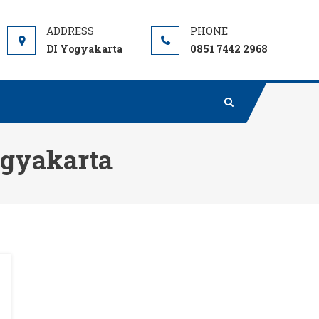
DI Yogyakarta
0851 7442 2968
ogyakarta