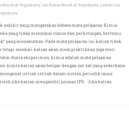
a Murah di Yogyakarta
,
Les Kimia Murah di Yogyakarta
,
Lokasi Les
ogyakarta
ak sedikit yang mengatakan bahwa mata pelajaran Kimia
ereka yang tidak menyukai rumus dan perhitungan, bertemu
 yang menakutkan. Pada mata pelajaran ini kalian tidak
an tetapi sesekali kalian akan mempraktikkan juga teori
yukai dunia eksperimen, kimia adalah mata pelajaran
um kimia kalian akan belajar dengan zat-zat yang sederhana
 mengenal istilah-istilah dalam sistem periodik unsur.
eroleh jika kalian mengambil jurusan IPS. Jika kalian