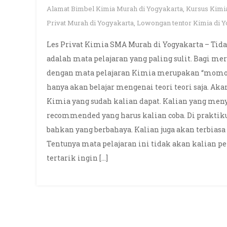
Alamat Bimbel Kimia Murah di Yogyakarta
,
Kursus Kimi
Privat Murah di Yogyakarta
,
Lowongan tentor Kimia di Y
Les Privat Kimia SMA Murah di Yogyakarta – Tid
adalah mata pelajaran yang paling sulit. Bagi m
dengan mata pelajaran Kimia merupakan “momok”
hanya akan belajar mengenai teori teori saja. Ak
Kimia yang sudah kalian dapat. Kalian yang men
recommended yang harus kalian coba. Di praktik
bahkan yang berbahaya. Kalian juga akan terbiasa
Tentunya mata pelajaran ini tidak akan kalian p
tertarik ingin […]