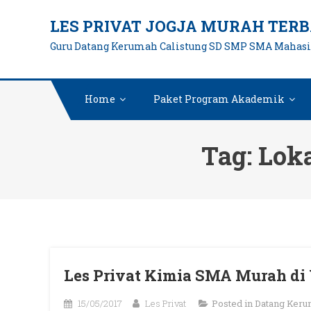
Skip
LES PRIVAT JOGJA MURAH TERB
to
Guru Datang Kerumah Calistung SD SMP SMA Mahas
content
Home
Paket Program Akademik
Tag:
Loka
Les Privat Kimia SMA Murah di
15/05/2017
Les Privat
Posted in
Datang Ker