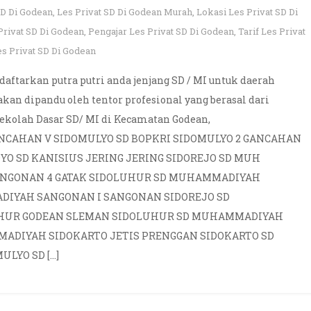
SD Di Godean
,
Les Privat SD Di Godean Murah
,
Lokasi Les Privat SD Di
Privat SD Di Godean
,
Pengajar Les Privat SD Di Godean
,
Tarif Les Privat
es Privat SD Di Godean
daftarkan putra putri anda jenjang SD / MI untuk daerah
an dipandu oleh tentor profesional yang berasal dari
Sekolah Dasar SD/ MI di Kecamatan Godean,
GANCAHAN V SIDOMULYO SD BOPKRI SIDOMULYO 2 GANCAHAN
YO SD KANISIUS JERING JERING SIDOREJO SD MUH
SANGONAN 4 GATAK SIDOLUHUR SD MUHAMMADIYAH
IYAH SANGONAN I SANGONAN SIDOREJO SD
HUR GODEAN SLEMAN SIDOLUHUR SD MUHAMMADIYAH
ADIYAH SIDOKARTO JETIS PRENGGAN SIDOKARTO SD
LYO SD […]