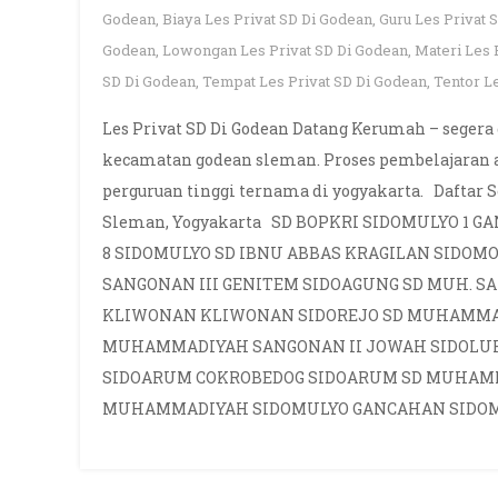
Godean
,
Biaya Les Privat SD Di Godean
,
Guru Les Privat 
Godean
,
Lowongan Les Privat SD Di Godean
,
Materi Les 
SD Di Godean
,
Tempat Les Privat SD Di Godean
,
Tentor L
Les Privat SD Di Godean Datang Kerumah – segera 
kecamatan godean sleman. Proses pembelajaran ak
perguruan tinggi ternama di yogyakarta. Daftar 
Sleman, Yogyakarta SD BOPKRI SIDOMULYO 1 
8 SIDOMULYO SD IBNU ABBAS KRAGILAN SIDOMO
SANGONAN III GENITEM SIDOAGUNG SD MUH. 
KLIWONAN KLIWONAN SIDOREJO SD MUHAMMAD
MUHAMMADIYAH SANGONAN II JOWAH SIDOLU
SIDOARUM COKROBEDOG SIDOARUM SD MUHAMM
MUHAMMADIYAH SIDOMULYO GANCAHAN SIDOMU