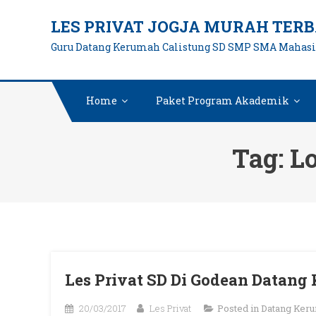
Skip
LES PRIVAT JOGJA MURAH TERB
to
Guru Datang Kerumah Calistung SD SMP SMA Mahas
content
Home
Paket Program Akademik
Tag:
L
Les Privat SD Di Godean Datang
20/03/2017
Les Privat
Posted in
Datang Ker