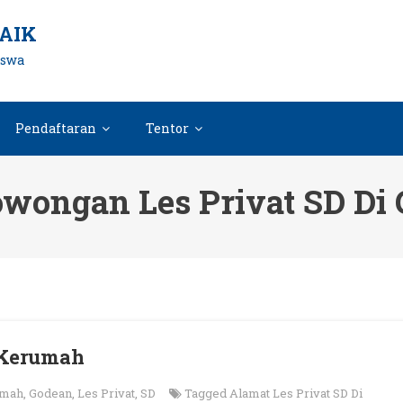
AIK
iswa
Pendaftaran
Tentor
owongan Les Privat SD Di
 Kerumah
umah
,
Godean
,
Les Privat
,
SD
Tagged
Alamat Les Privat SD Di