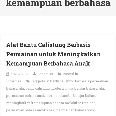
kemampuan berbahasa
Alat Bantu Calistung Berbasis
Permainan untuk Meningkatkan
Kemampuan Berbahasa Anak
29/04/2023
Les Privat
Posted in
Informasi
Tagged
alat bantu calistung berbasis permainan
bahasa
,
alat bantu calistung modern untuk belajar bahasa
,
alat
permainan bahasa anak
,
bermain sambil belajar bahasa
,
meningkatkan kemampuan bahasa melalui permainan
,
permainan bahasa untuk anak
,
permainan bahasa yang