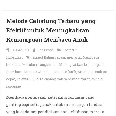
Metode Calistung Terbaru yang
Efektif untuk Meningkatkan
Kemampuan Membaca Anak
14/04/2023
Les Privat
Posted in
Informasi
Tagged
Bahan bacaan menarik
,
Membaca
bersama
,
Membuat rangkuman
,
Meningkatkan kemampuan
membaca
,
Metode Calistung
,
Metode fonik
,
Strategi membaca
cepat
,
Teknik SQ3R
,
Teknologi dalam pembelajaran
,
Whole
language
Membaca merupakan keterampilan dasar yang
penting bagi setiap anak untuk membangun fondasi
yang kuat dalam pendidikan dan kehidupan mereka.