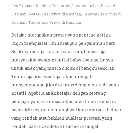
Les Privat di Kasihan Termurah
,
Lowongan Les Privat di
Kasihan
,
Materi Les Privat di Kasihan
,
Tempat Les Privat di
Kasihan
,
Tentor Les Privat di Kasihan
Belajar merupakan proses yang penting ketika
ingin menguasai ilmu maupun pengalaman baru.
Sejatinya belajar tak terbatas usia, hanya saja
masyarakat awam menilai bahwa belajar hanya
untuk anak yang masih duduk di bangku sekolah.
Tentu saja proses belajar akan menjadi
menyenangkan jika dikemas dengan metode yang
kreatif. Apabila anak belajar dengan seorang
pengajar yang membosankan atau tidak menarik
pada akhirnya akan menghasilkan motivasi belajar
yang rendah atau bahkan kualitas prestasi yang
rendah. Gama Cendekia Learnesia sangat