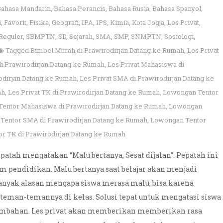
Bahasa Mandarin
,
Bahasa Perancis
,
Bahasa Rusia
,
Bahasa Spanyol
,
i
,
Favorit
,
Fisika
,
Geografi
,
IPA
,
IPS
,
Kimia
,
Kota Jogja
,
Les Privat
,
Reguler
,
SBMPTN
,
SD
,
Sejarah
,
SMA
,
SMP
,
SNMPTN
,
Sosiologi
,
Tagged
Bimbel Murah di Prawirodirjan Datang ke Rumah
,
Les Privat
di Prawirodirjan Datang ke Rumah
,
Les Privat Mahasiswa di
rodirjan Datang ke Rumah
,
Les Privat SMA di Prawirodirjan Datang ke
ah
,
Les Privat TK di Prawirodirjan Datang ke Rumah
,
Lowongan Tentor
entor Mahasiswa di Prawirodirjan Datang ke Rumah
,
Lowongan
Tentor SMA di Prawirodirjan Datang ke Rumah
,
Lowongan Tentor
r TK di Prawirodirjan Datang ke Rumah
patah mengatakan “Malu bertanya, Sesat dijalan”. Pepatah ini
m pendidikan. Malu bertanya saat belajar akan menjadi
anyak alasan mengapa siswa merasa malu, bisa karena
 teman-temannya di kelas. Solusi tepat untuk mengatasi siswa
 tambahan. Les privat akan memberikan memberikan rasa