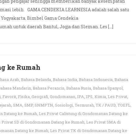
engan pengajar sehingga memberikan banyak kesempatan
ormasi lebih. GAMA CENDEKIA LEARNESIA adalah salah satu
h Yogyakarta. Bimbel Gama Cendekia
umah untuk daerah Bantul, Jogja dan Sleman. Les […]
ng ke Rumah
hasa Arab
,
Bahasa Belanda
,
Bahasa India
,
Bahasa Indonesia
,
Bahasa
Bahasa Mandarin
,
Bahasa Perancis
,
Bahasa Rusia
,
Bahasa Spanyol
,
i
,
Favorit
,
Fisika
,
Geografi
,
Gondomanan
,
IPA
,
IPS
,
Kimia
,
Les Privat
,
ejarah
,
SMA
,
SMP
,
SNMPTN
,
Sosiologi
,
Termurah
,
TK / PAUD
,
TOEFL
,
n Datang ke Rumah
,
Les Privat Calistung di Gondomanan Datang ke
 Privat SD di Gondomanan Datang ke Rumah
,
Les Privat SMA di
domanan Datang ke Rumah
,
Les Privat TK di Gondomanan Datang ke