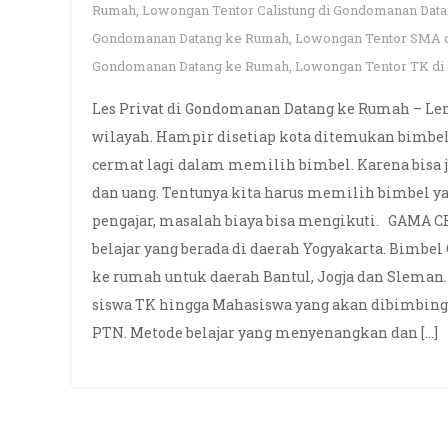
Rumah
,
Lowongan Tentor Calistung di Gondomanan Dat
Gondomanan Datang ke Rumah
,
Lowongan Tentor SMA 
Gondomanan Datang ke Rumah
,
Lowongan Tentor TK di
Les Privat di Gondomanan Datang ke Rumah – Lem
wilayah. Hampir disetiap kota ditemukan bimbel 
cermat lagi dalam memilih bimbel. Karena bisa
dan uang. Tentunya kita harus memilih bimbel y
pengajar, masalah biaya bisa mengikuti. GAMA 
belajar yang berada di daerah Yogyakarta. Bimbe
ke rumah untuk daerah Bantul, Jogja dan Sleman
siswa TK hingga Mahasiswa yang akan dibimbing
PTN. Metode belajar yang menyenangkan dan […]