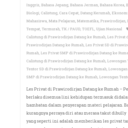
Inggris
,
Bahasa Jepang
,
Bahasa Jerman
,
Bahasa Korea
,
Biologi
,
Calistung
,
Cara Cepat
,
Datang Kerumah
,
Ekonom
Mahasiswa
,
Mata Pelajaran
,
Matematika
,
Prawirodirjan
,
Tempat
,
Termurah
,
TK / PAUD
,
TOEFL
,
Ujian Nasional
Calistung di Prawirodirjan Datang ke Rumah
,
Les Privat 
Prawirodirjan Datang ke Rumah
,
Les Privat SD di Prawi
Rumah
,
Les Privat SMP di Prawirodirjan Datang ke Rum
Calistung di Prawirodirjan Datang ke Rumah
,
Lowongan T
Tentor SD di Prawirodirjan Datang ke Rumah
,
Lowongan 
SMP di Prawirodirjan Datang ke Rumah
,
Lowongan Tento
Les Privat di Prawirodirjan Datang ke Rumah – Pe
berlaku disemua lini kehidupan termasuk didala
hambatan dalam penyerapan materi pelajaran. B
kurangnya percaya diri atau merasa takut dibully
yang seperti ini adalah memberikan les privat