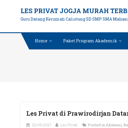
Skip
LES PRIVAT JOGJA MURAH TERB
to
Guru Datang Kerumah Calistung SD SMP SMA Mahas
content
Home
Paket Program Akademik
Les Privat di Prawirodirjan Da
22/06/2017
Les Privat
Posted in
Akutansi
,
Ba