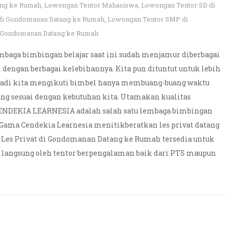
ang ke Rumah
,
Lowongan Tentor Mahasiswa
,
Lowongan Tentor SD di
di Gondomanan Datang ke Rumah
,
Lowongan Tentor SMP di
 Gondomanan Datang ke Rumah
baga bimbingan belajar saat ini sudah menjamur diberbagai
dengan berbagai kelebihannya. Kita pun dituntut untuk lebih
 jadi kita mengikuti bimbel hanya membuang-buang waktu
ang sesuai dengan kebutuhan kita. Utamakan kualitas
CENDEKIA LEARNESIA adalah salah satu lembaga bimbingan
l Gama Cendekia Learnesia menitikberatkan les privat datang
. Les Privat di Gondomanan Datang ke Rumah tersedia untuk
 langsung oleh tentor berpengalaman baik dari PTS maupun