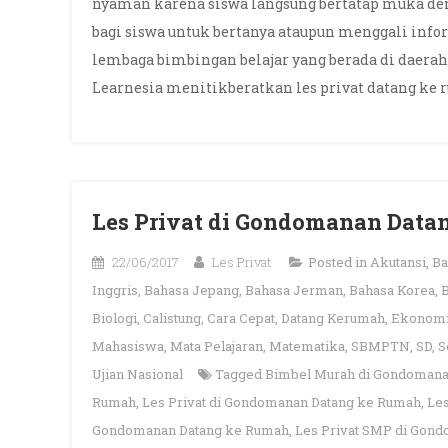
nyaman karena siswa langsung bertatap muka d
bagi siswa untuk bertanya ataupun menggali inf
lembaga bimbingan belajar yang berada di daera
Learnesia menitikberatkan les privat datang ke r
Les Privat di Gondomanan Data
22/06/2017
Les Privat
Posted in
Akutansi
,
Ba
Inggris
,
Bahasa Jepang
,
Bahasa Jerman
,
Bahasa Korea
,
Biologi
,
Calistung
,
Cara Cepat
,
Datang Kerumah
,
Ekonom
Mahasiswa
,
Mata Pelajaran
,
Matematika
,
SBMPTN
,
SD
,
S
Ujian Nasional
Tagged
Bimbel Murah di Gondomana
Rumah
,
Les Privat di Gondomanan Datang ke Rumah
,
Les
Gondomanan Datang ke Rumah
,
Les Privat SMP di Gon