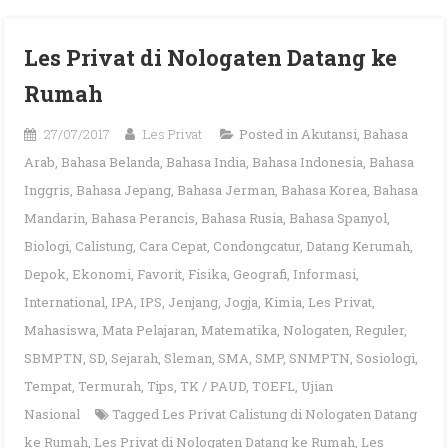
Les Privat di Nologaten Datang ke
Rumah
27/07/2017
Les Privat
Posted in
Akutansi
,
Bahasa
Arab
,
Bahasa Belanda
,
Bahasa India
,
Bahasa Indonesia
,
Bahasa
Inggris
,
Bahasa Jepang
,
Bahasa Jerman
,
Bahasa Korea
,
Bahasa
Mandarin
,
Bahasa Perancis
,
Bahasa Rusia
,
Bahasa Spanyol
,
Biologi
,
Calistung
,
Cara Cepat
,
Condongcatur
,
Datang Kerumah
,
Depok
,
Ekonomi
,
Favorit
,
Fisika
,
Geografi
,
Informasi
,
International
,
IPA
,
IPS
,
Jenjang
,
Jogja
,
Kimia
,
Les Privat
,
Mahasiswa
,
Mata Pelajaran
,
Matematika
,
Nologaten
,
Reguler
,
SBMPTN
,
SD
,
Sejarah
,
Sleman
,
SMA
,
SMP
,
SNMPTN
,
Sosiologi
,
Tempat
,
Termurah
,
Tips
,
TK / PAUD
,
TOEFL
,
Ujian
Nasional
Tagged
Les Privat Calistung di Nologaten Datang
ke Rumah
,
Les Privat di Nologaten Datang ke Rumah
,
Les