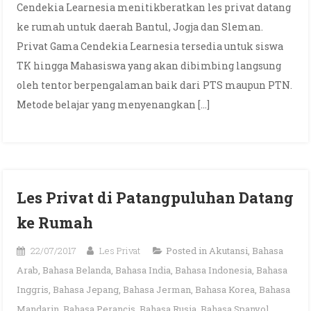
Cendekia Learnesia menitikberatkan les privat datang
ke rumah untuk daerah Bantul, Jogja dan Sleman.
Privat Gama Cendekia Learnesia tersedia untuk siswa
TK hingga Mahasiswa yang akan dibimbing langsung
oleh tentor berpengalaman baik dari PTS maupun PTN.
Metode belajar yang menyenangkan […]
Les Privat di Patangpuluhan Datang
ke Rumah
22/07/2017
Les Privat
Posted in
Akutansi
,
Bahasa
Arab
,
Bahasa Belanda
,
Bahasa India
,
Bahasa Indonesia
,
Bahasa
Inggris
,
Bahasa Jepang
,
Bahasa Jerman
,
Bahasa Korea
,
Bahasa
Mandarin
,
Bahasa Perancis
,
Bahasa Rusia
,
Bahasa Spanyol
,