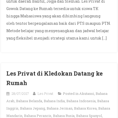
untuk daerah Bantul, Jogja dan Sleman. Les Privat di
Gowok Datang ke Rumah tersedia untuk siswa TK
hingga Mahasiswa yang akan dibimbing langsung
oleh tentor berpengalaman baik dari PTS maupun PTN.
Metode belajar yang menyenangkan dan jadwal belajar
yang fleksibel menjadi strategi utama kami untuk […]
Les Privat di Kledokan Datang ke
Rumah
28/07/2017
Les Privat
Posted in
Akutansi
,
Bahasa
Arab
,
Bahasa Belanda
,
Bahasa India
,
Bahasa Indonesia
,
Bahasa
Inggris
,
Bahasa Jepang
,
Bahasa Jerman
,
Bahasa Korea
,
Bahasa
Mandarin
,
Bahasa Perancis
,
Bahasa Rusia
,
Bahasa Spanyol
,