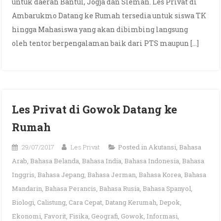
untuk daerah Bantul, Jogja dan Sleman. Les Privat di
Ambarukmo Datang ke Rumah tersedia untuk siswa TK
hingga Mahasiswa yang akan dibimbing langsung
oleh tentor berpengalaman baik dari PTS maupun […]
Les Privat di Gowok Datang ke
Rumah
29/07/2017
Les Privat
Posted in
Akutansi
,
Bahasa
Arab
,
Bahasa Belanda
,
Bahasa India
,
Bahasa Indonesia
,
Bahasa
Inggris
,
Bahasa Jepang
,
Bahasa Jerman
,
Bahasa Korea
,
Bahasa
Mandarin
,
Bahasa Perancis
,
Bahasa Rusia
,
Bahasa Spanyol
,
Biologi
,
Calistung
,
Cara Cepat
,
Datang Kerumah
,
Depok
,
Ekonomi
,
Favorit
,
Fisika
,
Geografi
,
Gowok
,
Informasi
,