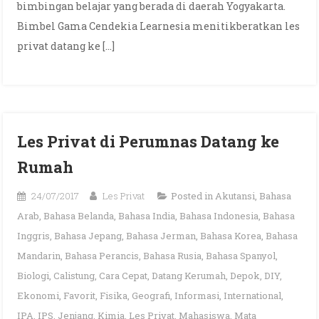
bimbingan belajar yang berada di daerah Yogyakarta.
Bimbel Gama Cendekia Learnesia menitikberatkan les
privat datang ke […]
Les Privat di Perumnas Datang ke
Rumah
24/07/2017
Les Privat
Posted in
Akutansi
,
Bahasa
Arab
,
Bahasa Belanda
,
Bahasa India
,
Bahasa Indonesia
,
Bahasa
Inggris
,
Bahasa Jepang
,
Bahasa Jerman
,
Bahasa Korea
,
Bahasa
Mandarin
,
Bahasa Perancis
,
Bahasa Rusia
,
Bahasa Spanyol
,
Biologi
,
Calistung
,
Cara Cepat
,
Datang Kerumah
,
Depok
,
DIY
,
Ekonomi
,
Favorit
,
Fisika
,
Geografi
,
Informasi
,
International
,
IPA
,
IPS
,
Jenjang
,
Kimia
,
Les Privat
,
Mahasiswa
,
Mata