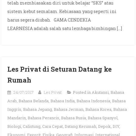
telah membiasakan diri untuk belajar “SKS” atau
sistem kebut semalam. Kebiasaan yang seperti ini
harus segera diubah. GAMA CENDEKIA
LEARNESIA adalah salah satu lembaga bimbingan […]
Les Privat di Seturan Datang ke
Rumah
24/07/2017
Les Privat
Posted in
Akutansi
,
Bahasa
Arab
,
Bahasa Belanda
,
Bahasa India
,
Bahasa Indonesia
,
Bahasa
Inggris
,
Bahasa Jepang
,
Bahasa Jerman
,
Bahasa Korea
,
Bahasa
Mandarin
,
Bahasa Perancis
,
Bahasa Rusia
,
Bahasa Spanyol
,
Biologi
,
Calistung
,
Cara Cepat
,
Datang Kerumah
,
Depok
,
DIY
,
Ekonomi
,
Favorit
,
Fisika
,
Geografi
,
Informasi
,
International
,