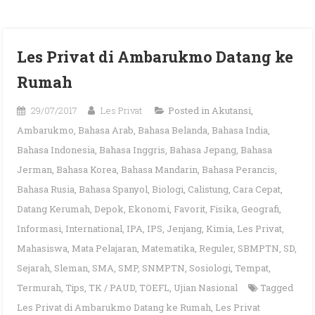
Les Privat di Ambarukmo Datang ke
Rumah
29/07/2017
Les Privat
Posted in
Akutansi
,
Ambarukmo
,
Bahasa Arab
,
Bahasa Belanda
,
Bahasa India
,
Bahasa Indonesia
,
Bahasa Inggris
,
Bahasa Jepang
,
Bahasa
Jerman
,
Bahasa Korea
,
Bahasa Mandarin
,
Bahasa Perancis
,
Bahasa Rusia
,
Bahasa Spanyol
,
Biologi
,
Calistung
,
Cara Cepat
,
Datang Kerumah
,
Depok
,
Ekonomi
,
Favorit
,
Fisika
,
Geografi
,
Informasi
,
International
,
IPA
,
IPS
,
Jenjang
,
Kimia
,
Les Privat
,
Mahasiswa
,
Mata Pelajaran
,
Matematika
,
Reguler
,
SBMPTN
,
SD
,
Sejarah
,
Sleman
,
SMA
,
SMP
,
SNMPTN
,
Sosiologi
,
Tempat
,
Termurah
,
Tips
,
TK / PAUD
,
TOEFL
,
Ujian Nasional
Tagged
Les Privat di Ambarukmo Datang ke Rumah
,
Les Privat