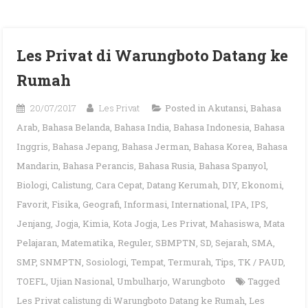
Les Privat di Warungboto Datang ke
Rumah
20/07/2017
Les Privat
Posted in
Akutansi
,
Bahasa
Arab
,
Bahasa Belanda
,
Bahasa India
,
Bahasa Indonesia
,
Bahasa
Inggris
,
Bahasa Jepang
,
Bahasa Jerman
,
Bahasa Korea
,
Bahasa
Mandarin
,
Bahasa Perancis
,
Bahasa Rusia
,
Bahasa Spanyol
,
Biologi
,
Calistung
,
Cara Cepat
,
Datang Kerumah
,
DIY
,
Ekonomi
,
Favorit
,
Fisika
,
Geografi
,
Informasi
,
International
,
IPA
,
IPS
,
Jenjang
,
Jogja
,
Kimia
,
Kota Jogja
,
Les Privat
,
Mahasiswa
,
Mata
Pelajaran
,
Matematika
,
Reguler
,
SBMPTN
,
SD
,
Sejarah
,
SMA
,
SMP
,
SNMPTN
,
Sosiologi
,
Tempat
,
Termurah
,
Tips
,
TK / PAUD
,
TOEFL
,
Ujian Nasional
,
Umbulharjo
,
Warungboto
Tagged
Les Privat calistung di Warungboto Datang ke Rumah
,
Les