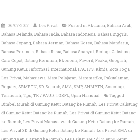
06/07/2017
Les Privat
Posted in
Akutansi
,
Bahasa Arab
,
Bahasa Belanda
,
Bahasa India
,
Bahasa Indonesia
,
Bahasa Inggris
,
Bahasa Jepang
,
Bahasa Jerman
,
Bahasa Korea
,
Bahasa Mandarin
,
Bahasa Perancis
,
Bahasa Rusia
,
Bahasa Spanyol
,
Biologi
,
Calistung
,
Cara Cepat
,
Datang Kerumah
,
Ekonomi
,
Favorit
,
Fisika
,
Geografi
,
Gunung Ketur
,
Informasi
,
International
,
IPA
,
IPS
,
Kimia
,
Kota Jogja
,
Les Privat
,
Mahasiswa
,
Mata Pelajaran
,
Matematika
,
Pakualaman
,
Reguler
,
SBMPTN
,
SD
,
Sejarah
,
SMA
,
SMP
,
SNMPTN
,
Sosiologi
,
Termurah
,
Tips
,
TK / PAUD
,
TOEFL
,
Ujian Nasional
Tagged
Bimbel Murah di Gunung Ketur Datang ke Rumah
,
Les Privat Calistung
di Gunung Ketur Datang ke Rumah
,
Les Privat di Gunung Ketur Datang
ke Rumah
,
Les Privat Mahasiswa di Gunung Ketur Datang ke Rumah
,
Les Privat SD di Gunung Ketur Datang ke Rumah
,
Les Privat SMA di
Gunung Ketur Datang ke Rumah
,
Les Privat SMP di Gunung Ketur