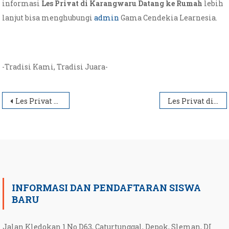
informasi
Les Privat di Karangwaru Datang ke Rumah
lebih
lanjut bisa menghubungi
admin
Gama Cendekia Learnesia.
-Tradisi Kami, Tradisi Juara-
Post
Les Privat di Purwo Kinanti Datang ke Rumah
Les Privat di Kricak Datang ke Rumah
navigation
INFORMASI DAN PENDAFTARAN SISWA
BARU
Jalan Kledokan 1 No D63, Caturtunggal, Depok, Sleman, DI