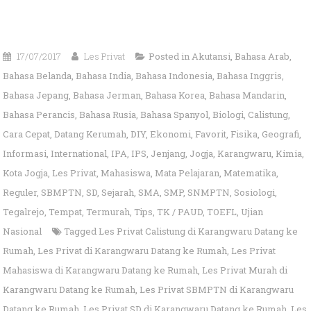
17/07/2017
Les Privat
Posted in
Akutansi
,
Bahasa Arab
,
Bahasa Belanda
,
Bahasa India
,
Bahasa Indonesia
,
Bahasa Inggris
,
Bahasa Jepang
,
Bahasa Jerman
,
Bahasa Korea
,
Bahasa Mandarin
,
Bahasa Perancis
,
Bahasa Rusia
,
Bahasa Spanyol
,
Biologi
,
Calistung
,
Cara Cepat
,
Datang Kerumah
,
DIY
,
Ekonomi
,
Favorit
,
Fisika
,
Geografi
,
Informasi
,
International
,
IPA
,
IPS
,
Jenjang
,
Jogja
,
Karangwaru
,
Kimia
,
Kota Jogja
,
Les Privat
,
Mahasiswa
,
Mata Pelajaran
,
Matematika
,
Reguler
,
SBMPTN
,
SD
,
Sejarah
,
SMA
,
SMP
,
SNMPTN
,
Sosiologi
,
Tegalrejo
,
Tempat
,
Termurah
,
Tips
,
TK / PAUD
,
TOEFL
,
Ujian
Nasional
Tagged
Les Privat Calistung di Karangwaru Datang ke
Rumah
,
Les Privat di Karangwaru Datang ke Rumah
,
Les Privat
Mahasiswa di Karangwaru Datang ke Rumah
,
Les Privat Murah di
Karangwaru Datang ke Rumah
,
Les Privat SBMPTN di Karangwaru
Datang ke Rumah
,
Les Privat SD di Karangwaru Datang ke Rumah
,
Les