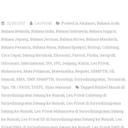
21/06/2017
Les Privat
Posted in
Akutansi
,
Bahasa Arab
,
Bahasa Belanda
,
Bahasa India
,
Bahasa Indonesia
,
Bahasa Inggris
,
Bahasa Jepang
,
Bahasa Jerman
,
Bahasa Korea
,
Bahasa Mandarin
,
Bahasa Perancis
,
Bahasa Rusia
,
Bahasa Spanyol
,
Biologi
,
Calistung
,
Cara Cepat
,
Datang Kerumah
,
Ekonomi
,
Favorit
,
Fisika
,
Geografi
,
Informasi
,
International
,
IPA
,
IPS
,
Jenjang
,
Kimia
,
Les Privat
,
Mahasiswa
,
Mata Pelajaran
,
Matematika
,
Reguler
,
SBMPTN
,
SD
,
Sejarah
,
SMA
,
SMP
,
SNMPTN
,
Sosiologi
,
Suryodiningratan
,
Termurah
,
Tips
,
TK / PAUD
,
TOEFL
,
Ujian Nasional
Tagged
Bimbel Murah di
Suryodiningratan Datang ke Rumah
,
Les Privat Calistung di
Suryodiningratan Datang ke Rumah
,
Les Privat di Suryodiningratan
Datang ke Rumah
,
Les Privat Mahasiswa di Suryodiningratan Datang
ke Rumah
,
Les Privat SD di Suryodiningratan Datang ke Rumah
,
Les
Privat SMA di Suryodiningratan Datang ke Rumah
,
Les Privat SMP di