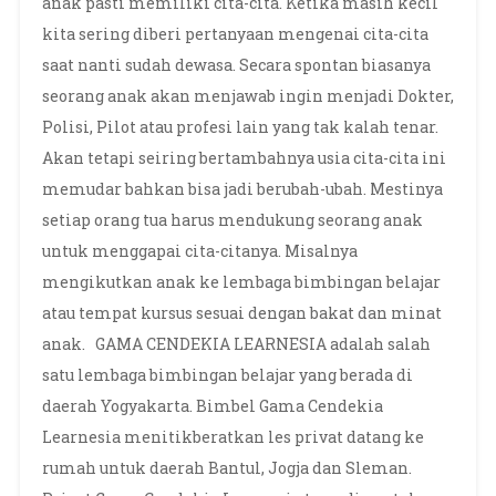
anak pasti memiliki cita-cita. Ketika masih kecil
kita sering diberi pertanyaan mengenai cita-cita
saat nanti sudah dewasa. Secara spontan biasanya
seorang anak akan menjawab ingin menjadi Dokter,
Polisi, Pilot atau profesi lain yang tak kalah tenar.
Akan tetapi seiring bertambahnya usia cita-cita ini
memudar bahkan bisa jadi berubah-ubah. Mestinya
setiap orang tua harus mendukung seorang anak
untuk menggapai cita-citanya. Misalnya
mengikutkan anak ke lembaga bimbingan belajar
atau tempat kursus sesuai dengan bakat dan minat
anak. GAMA CENDEKIA LEARNESIA adalah salah
satu lembaga bimbingan belajar yang berada di
daerah Yogyakarta. Bimbel Gama Cendekia
Learnesia menitikberatkan les privat datang ke
rumah untuk daerah Bantul, Jogja dan Sleman.