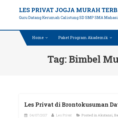
Skip
LES PRIVAT JOGJA MURAH TERB
to
Guru Datang Kerumah Calistung SD SMP SMA Mahas
content
Home
Paket Program Akademik
Tag:
Bimbel Mu
Les Privat di Brontokusuman D
04/07/2017
Les Privat
Posted in
Akutansi
,
Ba