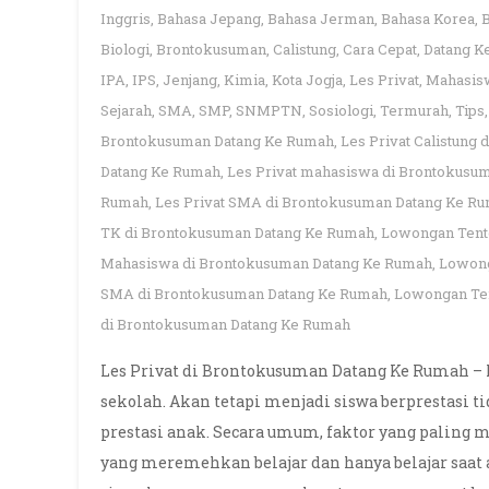
Inggris
,
Bahasa Jepang
,
Bahasa Jerman
,
Bahasa Korea
,
Biologi
,
Brontokusuman
,
Calistung
,
Cara Cepat
,
Datang K
IPA
,
IPS
,
Jenjang
,
Kimia
,
Kota Jogja
,
Les Privat
,
Mahasis
Sejarah
,
SMA
,
SMP
,
SNMPTN
,
Sosiologi
,
Termurah
,
Tips
Brontokusuman Datang Ke Rumah
,
Les Privat Calistung
Datang Ke Rumah
,
Les Privat mahasiswa di Brontokusu
Rumah
,
Les Privat SMA di Brontokusuman Datang Ke R
TK di Brontokusuman Datang Ke Rumah
,
Lowongan Tento
Mahasiswa di Brontokusuman Datang Ke Rumah
,
Lowong
SMA di Brontokusuman Datang Ke Rumah
,
Lowongan Ten
di Brontokusuman Datang Ke Rumah
Les Privat di Brontokusuman Datang Ke Rumah – 
sekolah. Akan tetapi menjadi siswa berprestasi 
prestasi anak. Secara umum, faktor yang paling 
yang meremehkan belajar dan hanya belajar saat a