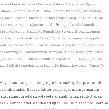
Bahasa Mandarin
,
Bahasa Perancis
,
Bahasa Rusia
,
Bahasa Spanyol
,
erumah
,
Ekonomi
,
Favorit
,
Fisika
,
Geografi
,
Informasi
,
International
,
wa
,
Mata Pelajaran
,
Matematika
,
Mergangsan
,
Reguler
,
SBMPTN
,
SD
,
,
TK / PAUD
,
TOEFL
,
Ujian Nasional
Tagged
Bimbel Murah di
 di Brontokusuman Datang Ke Rumah
,
Les Privat di Brontokusuman
man Datang Ke Rumah
,
Les Privat SD di Brontokusuman Datang Ke
umah
,
Les Privat SMP di Brontokusuman Datang Ke Rumah
,
Les Privat
r Calistung di Brontokusuman Datang Ke Rumah
,
Lowongan Tentor
an Tentor SD di Brontokusuman Datang Ke Rumah
,
Lowongan Tentor
tor SMP di Brontokusuman Datang Ke Rumah
,
Lowongan Tentor TK
Mayoritas orang tua menginginkan anaknya berprestasi di
tidak lah mudah. Banyak faktor yang dapat mempengaruhi
mempengaruhi adalah pola belajar anak. Tidak sedikit anak
kan ulangan atau mendekati ujian. Hal ini bisa terjadi karena