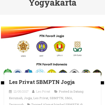
Yogyakarta
Les Privat SBMPTN Jogja
12/05/2017
Les Privat
Posted in
Datang
Kerumah
,
Jogja
,
Les Privat
,
SBMPTN
,
SMA
,
Termurah
Tagged
Alamat bimbel SBMPTN di