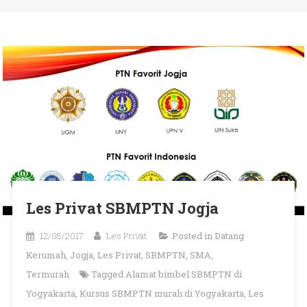
Les Privat SBMPTN Jogja
12/05/2017
Les Privat
Posted in
Datang
Kerumah
,
Jogja
,
Les Privat
,
SBMPTN
,
SMA
,
Termurah
Tagged
Alamat bimbel SBMPTN di
Yogyakarta
,
Kursus SBMPTN murah di Yogyakarta
,
Les