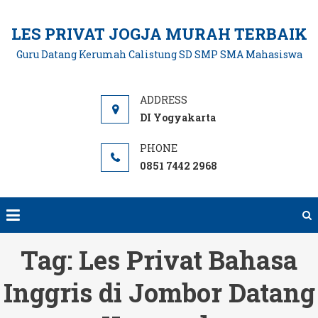
Skip
to
LES PRIVAT JOGJA MURAH TERBAIK
content
Guru Datang Kerumah Calistung SD SMP SMA Mahasiswa
DI Yogyakarta
0851 7442 2968
Tag:
Les Privat Bahasa
Inggris di Jombor Datang