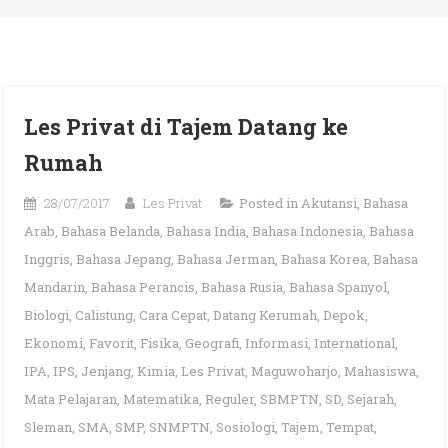
Les Privat di Tajem Datang ke
Rumah
28/07/2017
Les Privat
Posted in
Akutansi
,
Bahasa
Arab
,
Bahasa Belanda
,
Bahasa India
,
Bahasa Indonesia
,
Bahasa
Inggris
,
Bahasa Jepang
,
Bahasa Jerman
,
Bahasa Korea
,
Bahasa
Mandarin
,
Bahasa Perancis
,
Bahasa Rusia
,
Bahasa Spanyol
,
Biologi
,
Calistung
,
Cara Cepat
,
Datang Kerumah
,
Depok
,
Ekonomi
,
Favorit
,
Fisika
,
Geografi
,
Informasi
,
International
,
IPA
,
IPS
,
Jenjang
,
Kimia
,
Les Privat
,
Maguwoharjo
,
Mahasiswa
,
Mata Pelajaran
,
Matematika
,
Reguler
,
SBMPTN
,
SD
,
Sejarah
,
Sleman
,
SMA
,
SMP
,
SNMPTN
,
Sosiologi
,
Tajem
,
Tempat
,