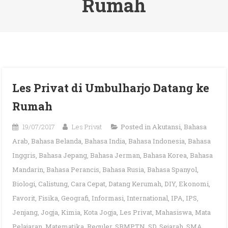
Rumah
Les Privat di Umbulharjo Datang ke
Rumah
19/07/2017
Les Privat
Posted in
Akutansi
,
Bahasa
Arab
,
Bahasa Belanda
,
Bahasa India
,
Bahasa Indonesia
,
Bahasa
Inggris
,
Bahasa Jepang
,
Bahasa Jerman
,
Bahasa Korea
,
Bahasa
Mandarin
,
Bahasa Perancis
,
Bahasa Rusia
,
Bahasa Spanyol
,
Biologi
,
Calistung
,
Cara Cepat
,
Datang Kerumah
,
DIY
,
Ekonomi
,
Favorit
,
Fisika
,
Geografi
,
Informasi
,
International
,
IPA
,
IPS
,
Jenjang
,
Jogja
,
Kimia
,
Kota Jogja
,
Les Privat
,
Mahasiswa
,
Mata
Pelajaran
,
Matematika
,
Reguler
,
SBMPTN
,
SD
,
Sejarah
,
SMA
,