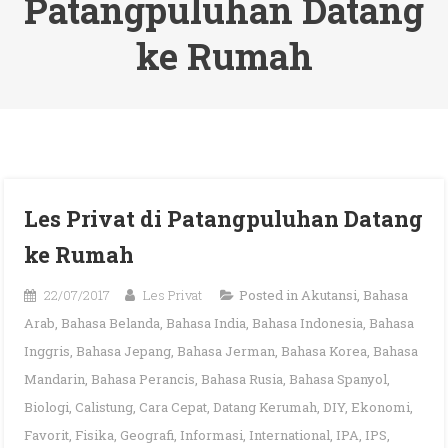
Patangpuluhan Datang
ke Rumah
Les Privat di Patangpuluhan Datang
ke Rumah
22/07/2017
Les Privat
Posted in
Akutansi
,
Bahasa
Arab
,
Bahasa Belanda
,
Bahasa India
,
Bahasa Indonesia
,
Bahasa
Inggris
,
Bahasa Jepang
,
Bahasa Jerman
,
Bahasa Korea
,
Bahasa
Mandarin
,
Bahasa Perancis
,
Bahasa Rusia
,
Bahasa Spanyol
,
Biologi
,
Calistung
,
Cara Cepat
,
Datang Kerumah
,
DIY
,
Ekonomi
,
Favorit
,
Fisika
,
Geografi
,
Informasi
,
International
,
IPA
,
IPS
,