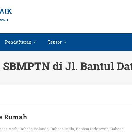
AIK
iswa
Pendaftaran
Tentor
t SBMPTN di Jl. Bantul D
 ke Rumah
hasa Arab
,
Bahasa Belanda
,
Bahasa India
,
Bahasa Indonesia
,
Bahasa