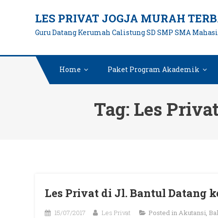
Skip
LES PRIVAT JOGJA MURAH TERB
to
Guru Datang Kerumah Calistung SD SMP SMA Mahas
content
Home
Paket Program Akademik
Tag:
Les Priva
Les Privat di Jl. Bantul Datang
15/07/2017
Les Privat
Posted in
Akutansi
,
Ba