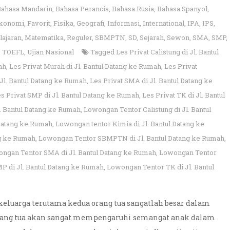
Bahasa Mandarin
,
Bahasa Perancis
,
Bahasa Rusia
,
Bahasa Spanyol
,
konomi
,
Favorit
,
Fisika
,
Geografi
,
Informasi
,
International
,
IPA
,
IPS
,
lajaran
,
Matematika
,
Reguler
,
SBMPTN
,
SD
,
Sejarah
,
Sewon
,
SMA
,
SMP
,
,
TOEFL
,
Ujian Nasional
Tagged
Les Privat Calistung di Jl. Bantul
ah
,
Les Privat Murah di Jl. Bantul Datang ke Rumah
,
Les Privat
 Jl. Bantul Datang ke Rumah
,
Les Privat SMA di Jl. Bantul Datang ke
s Privat SMP di Jl. Bantul Datang ke Rumah
,
Les Privat TK di Jl. Bantul
. Bantul Datang ke Rumah
,
Lowongan Tentor Calistung di Jl. Bantul
 Datang ke Rumah
,
Lowongan tentor Kimia di Jl. Bantul Datang ke
ng ke Rumah
,
Lowongan Tentor SBMPTN di Jl. Bantul Datang ke Rumah
,
ngan Tentor SMA di Jl. Bantul Datang ke Rumah
,
Lowongan Tentor
 di Jl. Bantul Datang ke Rumah
,
Lowongan Tentor TK di Jl. Bantul
 keluarga terutama kedua orang tua sangatlah besar dalam
ang tua akan sangat mempengaruhi semangat anak dalam