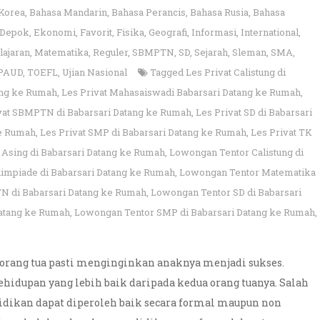
Korea
,
Bahasa Mandarin
,
Bahasa Perancis
,
Bahasa Rusia
,
Bahasa
Depok
,
Ekonomi
,
Favorit
,
Fisika
,
Geografi
,
Informasi
,
International
,
lajaran
,
Matematika
,
Reguler
,
SBMPTN
,
SD
,
Sejarah
,
Sleman
,
SMA
,
 PAUD
,
TOEFL
,
Ujian Nasional
Tagged
Les Privat Calistung di
tang ke Rumah
,
Les Privat Mahasaiswadi Babarsari Datang ke Rumah
,
vat SBMPTN di Babarsari Datang ke Rumah
,
Les Privat SD di Babarsari
ke Rumah
,
Les Privat SMP di Babarsari Datang ke Rumah
,
Les Privat TK
Asing di Babarsari Datang ke Rumah
,
Lowongan Tentor Calistung di
impiade di Babarsari Datang ke Rumah
,
Lowongan Tentor Matematika
 di Babarsari Datang ke Rumah
,
Lowongan Tentor SD di Babarsari
atang ke Rumah
,
Lowongan Tentor SMP di Babarsari Datang ke Rumah
,
p orang tua pasti menginginkan anaknya menjadi sukses.
idupan yang lebih baik daripada kedua orang tuanya. Salah
didikan dapat diperoleh baik secara formal maupun non