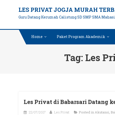
Skip
LES PRIVAT JOGJA MURAH TERB
to
Guru Datang Kerumah Calistung SD SMP SMA Mahas
content
Home
Paket Program Akademik
Tag:
Les Pr
Les Privat di Babarsari Datang 
22/07/2017
Les Privat
Posted in
Akutansi
,
Ba