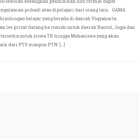
gku sekolah sedangkan pendidikan non formal dapat
engalaman pribadi atau dipelajari dari orang lain. GAMA
imbingan belajar yang berada di daerah Yogyakarta.
 les privat datang ke rumah untuk daerah Bantul, Jogja dan
 tersedia untuk siswa TK hingga Mahasiswa yang akan
aik dari PTS maupun PTN. […]