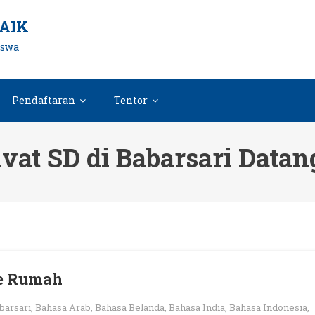
AIK
iswa
Pendaftaran
Tentor
ivat SD di Babarsari Data
ke Rumah
barsari
,
Bahasa Arab
,
Bahasa Belanda
,
Bahasa India
,
Bahasa Indonesia
,