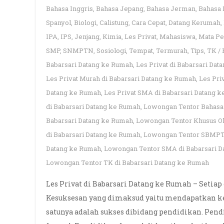
Bahasa Inggris
,
Bahasa Jepang
,
Bahasa Jerman
,
Bahasa 
Spanyol
,
Biologi
,
Calistung
,
Cara Cepat
,
Datang Kerumah
,
IPA
,
IPS
,
Jenjang
,
Kimia
,
Les Privat
,
Mahasiswa
,
Mata Pe
SMP
,
SNMPTN
,
Sosiologi
,
Tempat
,
Termurah
,
Tips
,
TK /
Babarsari Datang ke Rumah
,
Les Privat di Babarsari Da
Les Privat Murah di Babarsari Datang ke Rumah
,
Les Pri
Datang ke Rumah
,
Les Privat SMA di Babarsari Datang 
di Babarsari Datang ke Rumah
,
Lowongan Tentor Bahasa 
Babarsari Datang ke Rumah
,
Lowongan Tentor Khusus Ol
di Babarsari Datang ke Rumah
,
Lowongan Tentor SBMPTN
Datang ke Rumah
,
Lowongan Tentor SMA di Babarsari D
Lowongan Tentor TK di Babarsari Datang ke Rumah
Les Privat di Babarsari Datang ke Rumah – Setia
Kesuksesan yang dimaksud yaitu mendapatkan keh
satunya adalah sukses dibidang pendidikan. Pen