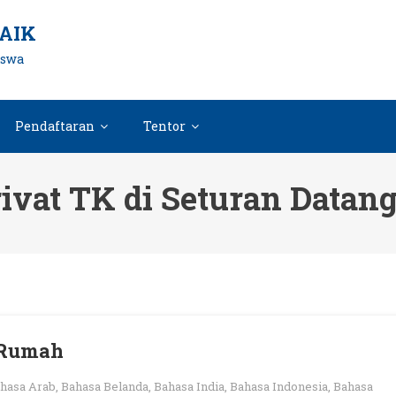
AIK
iswa
Pendaftaran
Tentor
rivat TK di Seturan Data
e Rumah
hasa Arab
,
Bahasa Belanda
,
Bahasa India
,
Bahasa Indonesia
,
Bahasa