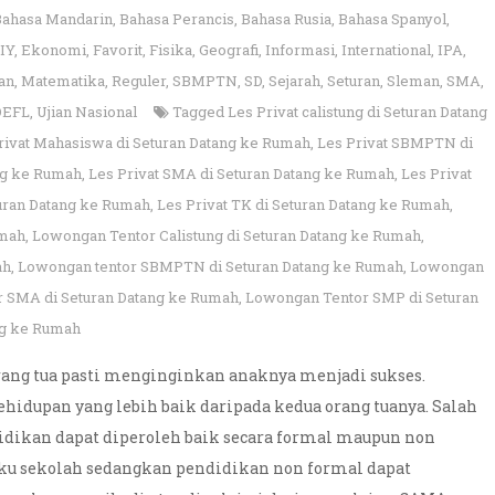
Bahasa Mandarin
,
Bahasa Perancis
,
Bahasa Rusia
,
Bahasa Spanyol
,
IY
,
Ekonomi
,
Favorit
,
Fisika
,
Geografi
,
Informasi
,
International
,
IPA
,
an
,
Matematika
,
Reguler
,
SBMPTN
,
SD
,
Sejarah
,
Seturan
,
Sleman
,
SMA
,
OEFL
,
Ujian Nasional
Tagged
Les Privat calistung di Seturan Datang
rivat Mahasiswa di Seturan Datang ke Rumah
,
Les Privat SBMPTN di
ang ke Rumah
,
Les Privat SMA di Seturan Datang ke Rumah
,
Les Privat
turan Datang ke Rumah
,
Les Privat TK di Seturan Datang ke Rumah
,
umah
,
Lowongan Tentor Calistung di Seturan Datang ke Rumah
,
ah
,
Lowongan tentor SBMPTN di Seturan Datang ke Rumah
,
Lowongan
 SMA di Seturan Datang ke Rumah
,
Lowongan Tentor SMP di Seturan
ng ke Rumah
orang tua pasti menginginkan anaknya menjadi sukses.
idupan yang lebih baik daripada kedua orang tuanya. Salah
didikan dapat diperoleh baik secara formal maupun non
gku sekolah sedangkan pendidikan non formal dapat