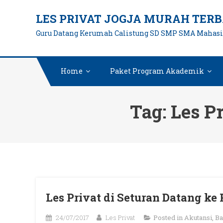
Skip
LES PRIVAT JOGJA MURAH TERB
to
Guru Datang Kerumah Calistung SD SMP SMA Mahas
content
Home
Paket Program Akademik
Tag:
Les P
Les Privat di Seturan Datang k
24/07/2017
Les Privat
Posted in
Akutansi
,
Ba