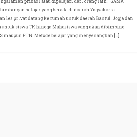
engalaman pribadi atau dipelajari dari orang lain. GAMA
imbingan belajar yang berada di daerah Yogyakarta.
 les privat datang ke rumah untuk daerah Bantul, Jogja dan
a untuk siswa TK hingga Mahasiswa yang akan dibimbing
TS maupun PTN. Metode belajar yang menyenangkan […]