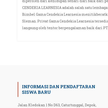
diperoleh dari kehidupan sehari-hari baik dari p
CENDEKIA LEARNESIA adalah salah satu lembaga b
Bimbel Gama Cendekia Learnesia menitikberatkan
Sleman. Privat Gama Cendekia Learnesia tersedi
langsung oleh tentor berpengalaman baik dari P
INFORMASI DAN PENDAFTARAN
SISWA BARU
Jalan Kledokan 1 No D63, Caturtunggal, Depok,