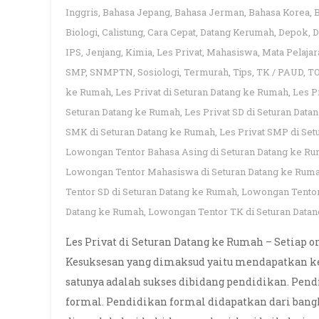
Inggris
,
Bahasa Jepang
,
Bahasa Jerman
,
Bahasa Korea
,
Biologi
,
Calistung
,
Cara Cepat
,
Datang Kerumah
,
Depok
,
D
IPS
,
Jenjang
,
Kimia
,
Les Privat
,
Mahasiswa
,
Mata Pelajar
SMP
,
SNMPTN
,
Sosiologi
,
Termurah
,
Tips
,
TK / PAUD
,
T
ke Rumah
,
Les Privat di Seturan Datang ke Rumah
,
Les P
Seturan Datang ke Rumah
,
Les Privat SD di Seturan Dat
SMK di Seturan Datang ke Rumah
,
Les Privat SMP di Se
Lowongan Tentor Bahasa Asing di Seturan Datang ke R
Lowongan Tentor Mahasiswa di Seturan Datang ke Rum
Tentor SD di Seturan Datang ke Rumah
,
Lowongan Tentor
Datang ke Rumah
,
Lowongan Tentor TK di Seturan Data
Les Privat di Seturan Datang ke Rumah – Setiap 
Kesuksesan yang dimaksud yaitu mendapatkan keh
satunya adalah sukses dibidang pendidikan. Pen
formal. Pendidikan formal didapatkan dari ban