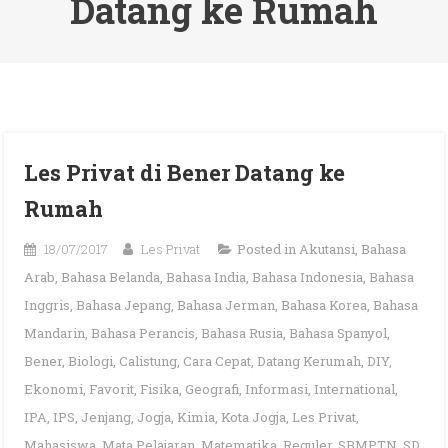
Datang ke Rumah
Les Privat di Bener Datang ke
Rumah
18/07/2017
Les Privat
Posted in
Akutansi
,
Bahasa
Arab
,
Bahasa Belanda
,
Bahasa India
,
Bahasa Indonesia
,
Bahasa
Inggris
,
Bahasa Jepang
,
Bahasa Jerman
,
Bahasa Korea
,
Bahasa
Mandarin
,
Bahasa Perancis
,
Bahasa Rusia
,
Bahasa Spanyol
,
Bener
,
Biologi
,
Calistung
,
Cara Cepat
,
Datang Kerumah
,
DIY
,
Ekonomi
,
Favorit
,
Fisika
,
Geografi
,
Informasi
,
International
,
IPA
,
IPS
,
Jenjang
,
Jogja
,
Kimia
,
Kota Jogja
,
Les Privat
,
Mahasiswa
,
Mata Pelajaran
,
Matematika
,
Reguler
,
SBMPTN
,
SD
,