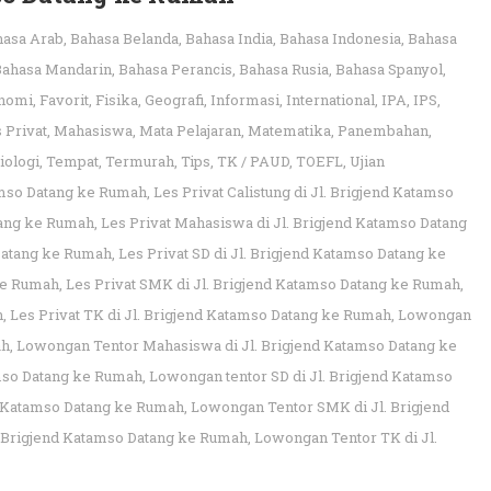
hasa Arab
,
Bahasa Belanda
,
Bahasa India
,
Bahasa Indonesia
,
Bahasa
Bahasa Mandarin
,
Bahasa Perancis
,
Bahasa Rusia
,
Bahasa Spanyol
,
nomi
,
Favorit
,
Fisika
,
Geografi
,
Informasi
,
International
,
IPA
,
IPS
,
 Privat
,
Mahasiswa
,
Mata Pelajaran
,
Matematika
,
Panembahan
,
iologi
,
Tempat
,
Termurah
,
Tips
,
TK / PAUD
,
TOEFL
,
Ujian
amso Datang ke Rumah
,
Les Privat Calistung di Jl. Brigjend Katamso
atang ke Rumah
,
Les Privat Mahasiswa di Jl. Brigjend Katamso Datang
Datang ke Rumah
,
Les Privat SD di Jl. Brigjend Katamso Datang ke
 ke Rumah
,
Les Privat SMK di Jl. Brigjend Katamso Datang ke Rumah
,
h
,
Les Privat TK di Jl. Brigjend Katamso Datang ke Rumah
,
Lowongan
ah
,
Lowongan Tentor Mahasiswa di Jl. Brigjend Katamso Datang ke
mso Datang ke Rumah
,
Lowongan tentor SD di Jl. Brigjend Katamso
d Katamso Datang ke Rumah
,
Lowongan Tentor SMK di Jl. Brigjend
 Brigjend Katamso Datang ke Rumah
,
Lowongan Tentor TK di Jl.