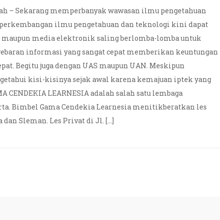
Rumah – Sekarang memperbanyak wawasan ilmu pengetahuan
i perkembangan ilmu pengetahuan dan teknologi kini dapat
ak maupun media elektronik saling berlomba-lomba untuk
yebaran informasi yang sangat cepat memberikan keuntungan
cepat. Begitu juga dengan UAS maupun UAN. Meskipun
etahui kisi-kisinya sejak awal karena kemajuan iptek yang
A CENDEKIA LEARNESIA adalah salah satu lembaga
arta. Bimbel Gama Cendekia Learnesia menitikberatkan les
dan Sleman. Les Privat di Jl. […]