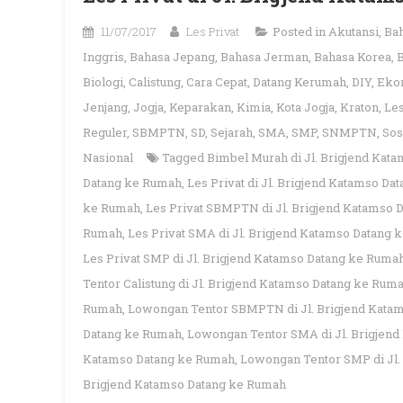
11/07/2017
Les Privat
Posted in
Akutansi
,
Ba
Inggris
,
Bahasa Jepang
,
Bahasa Jerman
,
Bahasa Korea
,
Biologi
,
Calistung
,
Cara Cepat
,
Datang Kerumah
,
DIY
,
Eko
Jenjang
,
Jogja
,
Keparakan
,
Kimia
,
Kota Jogja
,
Kraton
,
Les
Reguler
,
SBMPTN
,
SD
,
Sejarah
,
SMA
,
SMP
,
SNMPTN
,
Sos
Nasional
Tagged
Bimbel Murah di Jl. Brigjend Kat
Datang ke Rumah
,
Les Privat di Jl. Brigjend Katamso D
ke Rumah
,
Les Privat SBMPTN di Jl. Brigjend Katamso 
Rumah
,
Les Privat SMA di Jl. Brigjend Katamso Datang
Les Privat SMP di Jl. Brigjend Katamso Datang ke Ruma
Tentor Calistung di Jl. Brigjend Katamso Datang ke Rum
Rumah
,
Lowongan Tentor SBMPTN di Jl. Brigjend Kata
Datang ke Rumah
,
Lowongan Tentor SMA di Jl. Brigjen
Katamso Datang ke Rumah
,
Lowongan Tentor SMP di Jl.
Brigjend Katamso Datang ke Rumah