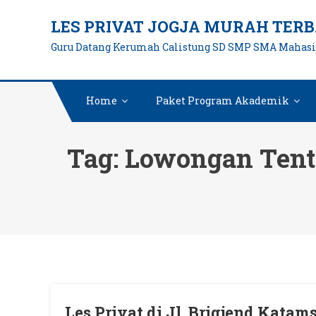
Skip
LES PRIVAT JOGJA MURAH TERB
to
Guru Datang Kerumah Calistung SD SMP SMA Mahas
content
Home
Paket Program Akademik
Tag:
Lowongan Tento
Les Privat di Jl. Brigjend Kata