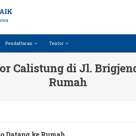
AIK
iswa
Pendaftaran
Tentor
r Calistung di Jl. Brigje
Rumah
mso Datang ke Rumah