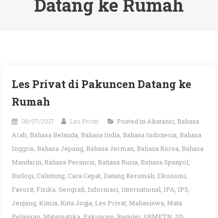
Datang ke Rumah
Les Privat di Pakuncen Datang ke
Rumah
08/07/2017
Les Privat
Posted in
Akutansi
,
Bahasa
Arab
,
Bahasa Belanda
,
Bahasa India
,
Bahasa Indonesia
,
Bahasa
Inggris
,
Bahasa Jepang
,
Bahasa Jerman
,
Bahasa Korea
,
Bahasa
Mandarin
,
Bahasa Perancis
,
Bahasa Rusia
,
Bahasa Spanyol
,
Biologi
,
Calistung
,
Cara Cepat
,
Datang Kerumah
,
Ekonomi
,
Favorit
,
Fisika
,
Geografi
,
Informasi
,
International
,
IPA
,
IPS
,
Jenjang
,
Kimia
,
Kota Jogja
,
Les Privat
,
Mahasiswa
,
Mata
Pelajaran
,
Matematika
,
Pakuncen
,
Reguler
,
SBMPTN
,
SD
,