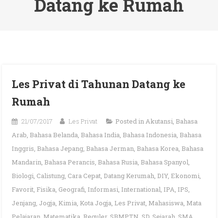
Datang ke Rumah
Les Privat di Tahunan Datang ke
Rumah
21/07/2017
Les Privat
Posted in
Akutansi
,
Bahasa
Arab
,
Bahasa Belanda
,
Bahasa India
,
Bahasa Indonesia
,
Bahasa
Inggris
,
Bahasa Jepang
,
Bahasa Jerman
,
Bahasa Korea
,
Bahasa
Mandarin
,
Bahasa Perancis
,
Bahasa Rusia
,
Bahasa Spanyol
,
Biologi
,
Calistung
,
Cara Cepat
,
Datang Kerumah
,
DIY
,
Ekonomi
,
Favorit
,
Fisika
,
Geografi
,
Informasi
,
International
,
IPA
,
IPS
,
Jenjang
,
Jogja
,
Kimia
,
Kota Jogja
,
Les Privat
,
Mahasiswa
,
Mata
Pelajaran
,
Matematika
,
Reguler
,
SBMPTN
,
SD
,
Sejarah
,
SMA
,