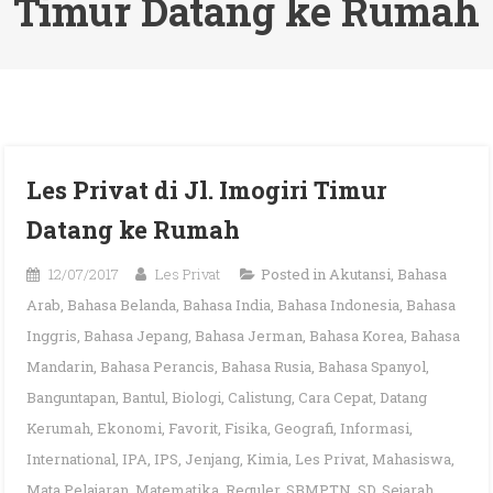
Timur Datang ke Rumah
Les Privat di Jl. Imogiri Timur
Datang ke Rumah
12/07/2017
Les Privat
Posted in
Akutansi
,
Bahasa
Arab
,
Bahasa Belanda
,
Bahasa India
,
Bahasa Indonesia
,
Bahasa
Inggris
,
Bahasa Jepang
,
Bahasa Jerman
,
Bahasa Korea
,
Bahasa
Mandarin
,
Bahasa Perancis
,
Bahasa Rusia
,
Bahasa Spanyol
,
Banguntapan
,
Bantul
,
Biologi
,
Calistung
,
Cara Cepat
,
Datang
Kerumah
,
Ekonomi
,
Favorit
,
Fisika
,
Geografi
,
Informasi
,
International
,
IPA
,
IPS
,
Jenjang
,
Kimia
,
Les Privat
,
Mahasiswa
,
Mata Pelajaran
,
Matematika
,
Reguler
,
SBMPTN
,
SD
,
Sejarah
,