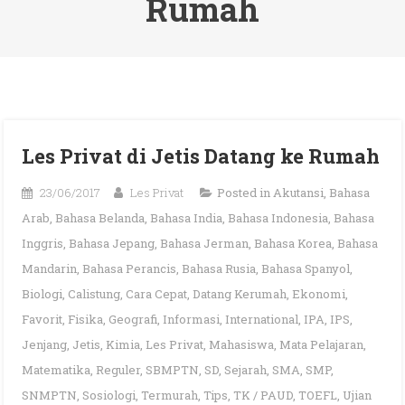
Rumah
Les Privat di Jetis Datang ke Rumah
23/06/2017
Les Privat
Posted in
Akutansi
,
Bahasa
Arab
,
Bahasa Belanda
,
Bahasa India
,
Bahasa Indonesia
,
Bahasa
Inggris
,
Bahasa Jepang
,
Bahasa Jerman
,
Bahasa Korea
,
Bahasa
Mandarin
,
Bahasa Perancis
,
Bahasa Rusia
,
Bahasa Spanyol
,
Biologi
,
Calistung
,
Cara Cepat
,
Datang Kerumah
,
Ekonomi
,
Favorit
,
Fisika
,
Geografi
,
Informasi
,
International
,
IPA
,
IPS
,
Jenjang
,
Jetis
,
Kimia
,
Les Privat
,
Mahasiswa
,
Mata Pelajaran
,
Matematika
,
Reguler
,
SBMPTN
,
SD
,
Sejarah
,
SMA
,
SMP
,
SNMPTN
,
Sosiologi
,
Termurah
,
Tips
,
TK / PAUD
,
TOEFL
,
Ujian