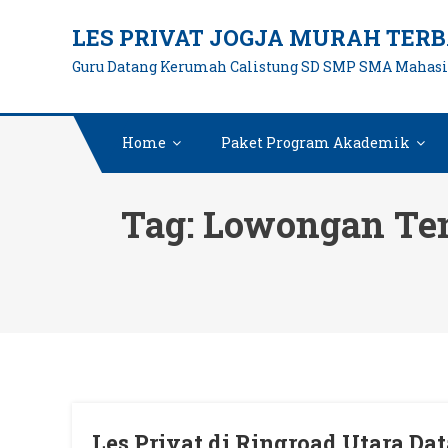
Skip
LES PRIVAT JOGJA MURAH TERB
to
Guru Datang Kerumah Calistung SD SMP SMA Mahas
content
Home
Paket Program Akademik
Tag:
Lowongan Ten
Les Privat di Ringroad Utara D