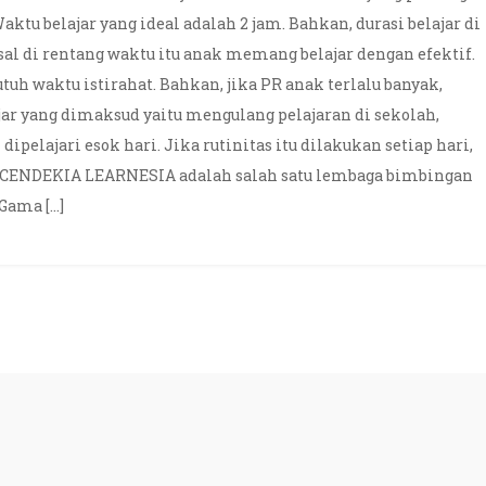
aktu belajar yang ideal adalah 2 jam. Bahkan, durasi belajar di
sal di rentang waktu itu anak memang belajar dengan efektif.
utuh waktu istirahat. Bahkan, jika PR anak terlalu banyak,
jar yang dimaksud yaitu mengulang pelajaran di sekolah,
elajari esok hari. Jika rutinitas itu dilakukan setiap hari,
 CENDEKIA LEARNESIA adalah salah satu lembaga bimbingan
 Gama […]