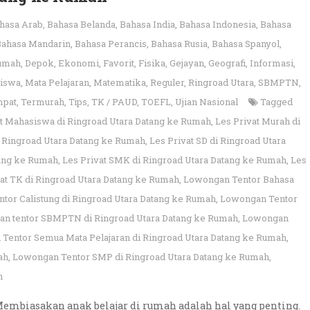
hasa Arab
,
Bahasa Belanda
,
Bahasa India
,
Bahasa Indonesia
,
Bahasa
Bahasa Mandarin
,
Bahasa Perancis
,
Bahasa Rusia
,
Bahasa Spanyol
,
rumah
,
Depok
,
Ekonomi
,
Favorit
,
Fisika
,
Gejayan
,
Geografi
,
Informasi
,
iswa
,
Mata Pelajaran
,
Matematika
,
Reguler
,
Ringroad Utara
,
SBMPTN
,
pat
,
Termurah
,
Tips
,
TK / PAUD
,
TOEFL
,
Ujian Nasional
Tagged
at Mahasiswa di Ringroad Utara Datang ke Rumah
,
Les Privat Murah di
 Ringroad Utara Datang ke Rumah
,
Les Privat SD di Ringroad Utara
tang ke Rumah
,
Les Privat SMK di Ringroad Utara Datang ke Rumah
,
Les
vat TK di Ringroad Utara Datang ke Rumah
,
Lowongan Tentor Bahasa
tor Calistung di Ringroad Utara Datang ke Rumah
,
Lowongan Tentor
n tentor SBMPTN di Ringroad Utara Datang ke Rumah
,
Lowongan
Tentor Semua Mata Pelajaran di Ringroad Utara Datang ke Rumah
,
ah
,
Lowongan Tentor SMP di Ringroad Utara Datang ke Rumah
,
h
Membiasakan anak belajar di rumah adalah hal yang penting.