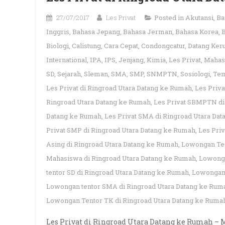
27/07/2017
Les Privat
Posted in
Akutansi
,
Ba
Inggris
,
Bahasa Jepang
,
Bahasa Jerman
,
Bahasa Korea
,
Biologi
,
Calistung
,
Cara Cepat
,
Condongcatur
,
Datang Ke
International
,
IPA
,
IPS
,
Jenjang
,
Kimia
,
Les Privat
,
Mahas
SD
,
Sejarah
,
Sleman
,
SMA
,
SMP
,
SNMPTN
,
Sosiologi
,
Tem
Les Privat di Ringroad Utara Datang ke Rumah
,
Les Priv
Ringroad Utara Datang ke Rumah
,
Les Privat SBMPTN di
Datang ke Rumah
,
Les Privat SMA di Ringroad Utara Da
Privat SMP di Ringroad Utara Datang ke Rumah
,
Les Pri
Asing di Ringroad Utara Datang ke Rumah
,
Lowongan Ten
Mahasiswa di Ringroad Utara Datang ke Rumah
,
Lowonga
tentor SD di Ringroad Utara Datang ke Rumah
,
Lowongan 
Lowongan tentor SMA di Ringroad Utara Datang ke Rum
Lowongan Tentor TK di Ringroad Utara Datang ke Ruma
Les Privat di Ringroad Utara Datang ke Rumah – 