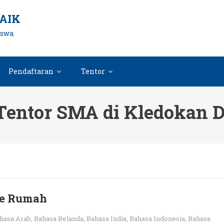
AIK
iswa
Pendaftaran
Tentor
entor SMA di Kledokan 
ke Rumah
hasa Arab
,
Bahasa Belanda
,
Bahasa India
,
Bahasa Indonesia
,
Bahasa