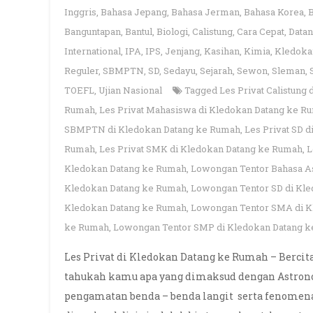
Inggris
,
Bahasa Jepang
,
Bahasa Jerman
,
Bahasa Korea
,
Banguntapan
,
Bantul
,
Biologi
,
Calistung
,
Cara Cepat
,
Data
International
,
IPA
,
IPS
,
Jenjang
,
Kasihan
,
Kimia
,
Kledoka
Reguler
,
SBMPTN
,
SD
,
Sedayu
,
Sejarah
,
Sewon
,
Sleman
,
TOEFL
,
Ujian Nasional
Tagged
Les Privat Calistung
Rumah
,
Les Privat Mahasiswa di Kledokan Datang ke R
SBMPTN di Kledokan Datang ke Rumah
,
Les Privat SD 
Rumah
,
Les Privat SMK di Kledokan Datang ke Rumah
,
L
Kledokan Datang ke Rumah
,
Lowongan Tentor Bahasa A
Kledokan Datang ke Rumah
,
Lowongan Tentor SD di Kl
Kledokan Datang ke Rumah
,
Lowongan Tentor SMA di K
ke Rumah
,
Lowongan Tentor SMP di Kledokan Datang 
Les Privat di Kledokan Datang ke Rumah – Bercit
tahukah kamu apa yang dimaksud dengan Astron
pengamatan benda – benda langit serta fenomena 