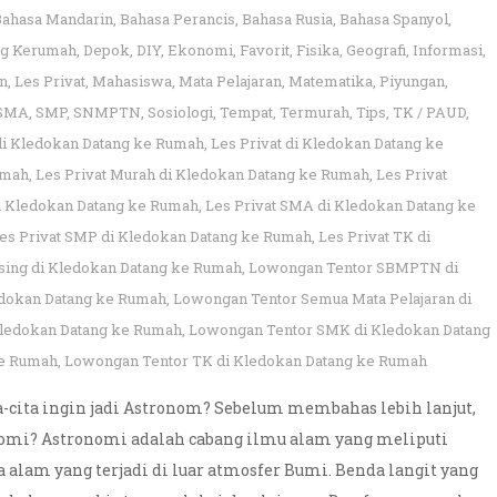
Bahasa Mandarin
,
Bahasa Perancis
,
Bahasa Rusia
,
Bahasa Spanyol
,
ng Kerumah
,
Depok
,
DIY
,
Ekonomi
,
Favorit
,
Fisika
,
Geografi
,
Informasi
,
n
,
Les Privat
,
Mahasiswa
,
Mata Pelajaran
,
Matematika
,
Piyungan
,
SMA
,
SMP
,
SNMPTN
,
Sosiologi
,
Tempat
,
Termurah
,
Tips
,
TK / PAUD
,
 di Kledokan Datang ke Rumah
,
Les Privat di Kledokan Datang ke
umah
,
Les Privat Murah di Kledokan Datang ke Rumah
,
Les Privat
di Kledokan Datang ke Rumah
,
Les Privat SMA di Kledokan Datang ke
es Privat SMP di Kledokan Datang ke Rumah
,
Les Privat TK di
sing di Kledokan Datang ke Rumah
,
Lowongan Tentor SBMPTN di
edokan Datang ke Rumah
,
Lowongan Tentor Semua Mata Pelajaran di
ledokan Datang ke Rumah
,
Lowongan Tentor SMK di Kledokan Datang
ke Rumah
,
Lowongan Tentor TK di Kledokan Datang ke Rumah
a-cita ingin jadi Astronom? Sebelum membahas lebih lanjut,
omi? Astronomi adalah cabang ilmu alam yang meliputi
alam yang terjadi di luar atmosfer Bumi. Benda langit yang