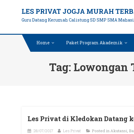
Skip
LES PRIVAT JOGJA MURAH TERB
to
Guru Datang Kerumah Calistung SD SMP SMA Mahas
content
Home
Paket Program Akademik
Tag:
Lowongan T
Les Privat di Kledokan Datang 
28/07/2017
Les Privat
Posted in
Akutansi
,
Ba