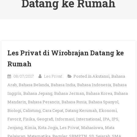
Datang ke Rumah
Les Privat di Wirobrajan Datang ke
Rumah
08/07/2017
Les Privat
Posted in
Akutansi
,
Bahasa
Arab
,
Bahasa Belanda
,
Bahasa India
,
Bahasa Indonesia
,
Bahasa
Inggris
,
Bahasa Jepang
,
Bahasa Jerman
,
Bahasa Korea
,
Bahasa
Mandarin
,
Bahasa Perancis
,
Bahasa Rusia
,
Bahasa Spanyol
,
Biologi
,
Calistung
,
Cara Cepat
,
Datang Kerumah
,
Ekonomi
,
Favorit
,
Fisika
,
Geografi
,
Informasi
,
International
,
IPA
,
IPS
,
Jenjang
,
Kimia
,
Kota Jogja
,
Les Privat
,
Mahasiswa
,
Mata
Pelajaran
,
Matematika
,
Reguler
,
SBMPTN
,
SD
,
Sejarah
,
SMA
,