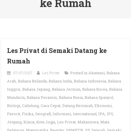
ke Rumah
Les Privat di Semaki Datang ke
Rumah
07/07/2017
Les Privat
Posted in
Akutansi
,
Bahasa
Arab
,
Bahasa Belanda
,
Bahasa India
,
Bahasa Indonesia
,
Bahasa
Inggris
,
Bahasa Jepang
,
Bahasa Jerman
,
Bahasa Korea
,
Bahasa
Mandarin
,
Bahasa Perancis
,
Bahasa Rusia
,
Bahasa Spanyol
,
Biologi
,
Calistung
,
Cara Cepat
,
Datang Kerumah
,
Ekonomi
,
Favorit
,
Fisika
,
Geografi
,
Informasi
,
International
,
IPA
,
IPS
,
Jenjang
,
Kimia
,
Kota Jogja
,
Les Privat
,
Mahasiswa
,
Mata
Pelajaran
,
Matematika
,
Reguler
,
SBMPTN
,
SD
,
Sejarah
,
Semaki
,