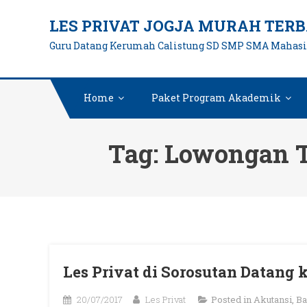
Skip
LES PRIVAT JOGJA MURAH TERB
to
Guru Datang Kerumah Calistung SD SMP SMA Mahas
content
Home
Paket Program Akademik
Tag:
Lowongan T
Les Privat di Sorosutan Datang
20/07/2017
Les Privat
Posted in
Akutansi
,
Ba