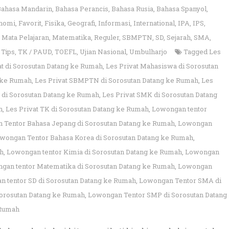
Bahasa Mandarin
,
Bahasa Perancis
,
Bahasa Rusia
,
Bahasa Spanyol
,
nomi
,
Favorit
,
Fisika
,
Geografi
,
Informasi
,
International
,
IPA
,
IPS
,
,
Mata Pelajaran
,
Matematika
,
Reguler
,
SBMPTN
,
SD
,
Sejarah
,
SMA
,
,
Tips
,
TK / PAUD
,
TOEFL
,
Ujian Nasional
,
Umbulharjo
Tagged
Les
at di Sorosutan Datang ke Rumah
,
Les Privat Mahasiswa di Sorosutan
g ke Rumah
,
Les Privat SBMPTN di Sorosutan Datang ke Rumah
,
Les
 di Sorosutan Datang ke Rumah
,
Les Privat SMK di Sorosutan Datang
h
,
Les Privat TK di Sorosutan Datang ke Rumah
,
Lowongan tentor
 Tentor Bahasa Jepang di Sorosutan Datang ke Rumah
,
Lowongan
wongan Tentor Bahasa Korea di Sorosutan Datang ke Rumah
,
ah
,
Lowongan tentor Kimia di Sorosutan Datang ke Rumah
,
Lowongan
gan tentor Matematika di Sorosutan Datang ke Rumah
,
Lowongan
 tentor SD di Sorosutan Datang ke Rumah
,
Lowongan Tentor SMA di
orosutan Datang ke Rumah
,
Lowongan Tentor SMP di Sorosutan Datang
 Rumah