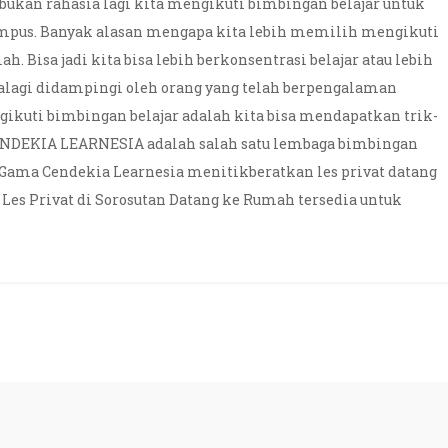
 bukan rahasia lagi kita mengikuti bimbingan belajar untuk
mpus. Banyak alasan mengapa kita lebih memilih mengikuti
h. Bisa jadi kita bisa lebih berkonsentrasi belajar atau lebih
alagi didampingi oleh orang yang telah berpengalaman
ngikuti bimbingan belajar adalah kita bisa mendapatkan trik-
ENDEKIA LEARNESIA adalah salah satu lembaga bimbingan
l Gama Cendekia Learnesia menitikberatkan les privat datang
 Les Privat di Sorosutan Datang ke Rumah tersedia untuk