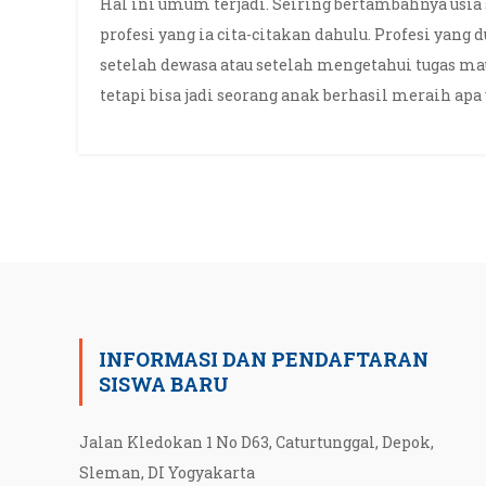
Hal ini umum terjadi. Seiring bertambahnya us
profesi yang ia cita-citakan dahulu. Profesi yang du
setelah dewasa atau setelah mengetahui tugas ma
tetapi bisa jadi seorang anak berhasil meraih apa y
INFORMASI DAN PENDAFTARAN
SISWA BARU
Jalan Kledokan 1 No D63, Caturtunggal, Depok,
Sleman, DI Yogyakarta