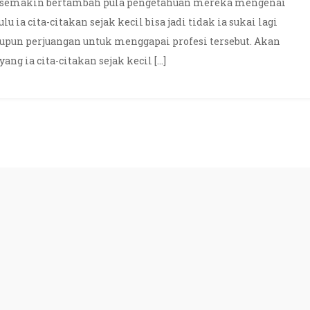
ia semakin bertambah pula pengetahuan mereka mengenai
lu ia cita-citakan sejak kecil bisa jadi tidak ia sukai lagi
upun perjuangan untuk menggapai profesi tersebut. Akan
ang ia cita-citakan sejak kecil […]