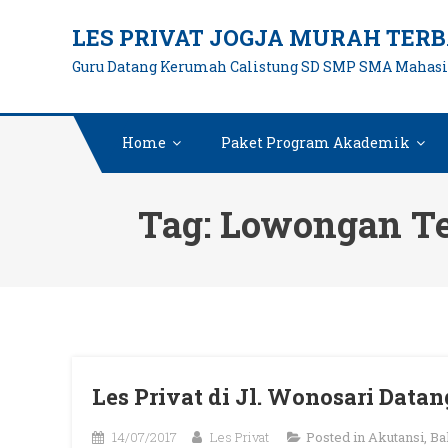
Skip
LES PRIVAT JOGJA MURAH TERB
to
Guru Datang Kerumah Calistung SD SMP SMA Mahas
content
Home
Paket Program Akademik
Tag:
Lowongan Te
Les Privat di Jl. Wonosari Data
14/07/2017
Les Privat
Posted in
Akutansi
,
Ba