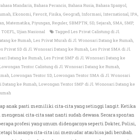
Bahasa Mandarin
,
Bahasa Perancis
,
Bahasa Rusia
,
Bahasa Spanyol
,
rumah
,
Ekonomi
,
Favorit
,
Fisika
,
Geografi
,
Informasi
,
International
,
IPA
,
an
,
Matematika
,
Piyungan
,
Reguler
,
SBMPTN
,
SD
,
Sejarah
,
SMA
,
SMP
,
,
TOEFL
,
Ujian Nasional
Tagged
Les Privat Calistung di Jl.
 Datang ke Rumah
,
Les Privat Murah di Jl. Wonosari Datang ke Rumah
,
es Privat SD di Jl. Wonosari Datang ke Rumah
,
Les Privat SMA di Jl.
sari Datang ke Rumah
,
Les Privat SMP di Jl. Wonosari Datang ke
Lowongan Tentor Calistung di Jl. Wonosari Datang ke Rumah
,
Rumah
,
Lowongan Tentor SD
,
Lowongan Tentor SMA di Jl. Wonosari
i Datang ke Rumah
,
Lowongan Tentor SMP di Jl. Wonosari Datang ke
 Rumah
ap anak pasti memiliki cita-cita yang setinggi langit. Ketika
mengenai cita-cita saat nanti sudah dewasa. Secara spontan
rapa profesi yang umum didengarnya seperti Dokter, Polisi,
tetapi biasanya cita-cita ini memudar atau bisa jadi berubah.