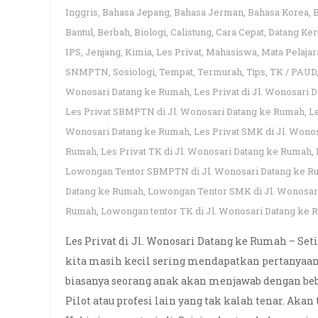
Inggris
,
Bahasa Jepang
,
Bahasa Jerman
,
Bahasa Korea
,
Bantul
,
Berbah
,
Biologi
,
Calistung
,
Cara Cepat
,
Datang Ke
IPS
,
Jenjang
,
Kimia
,
Les Privat
,
Mahasiswa
,
Mata Pelajar
SNMPTN
,
Sosiologi
,
Tempat
,
Termurah
,
Tips
,
TK / PAUD
Wonosari Datang ke Rumah
,
Les Privat di Jl. Wonosari
Les Privat SBMPTN di Jl. Wonosari Datang ke Rumah
,
L
Wonosari Datang ke Rumah
,
Les Privat SMK di Jl. Wono
Rumah
,
Les Privat TK di Jl. Wonosari Datang ke Rumah
,
Lowongan Tentor SBMPTN di Jl. Wonosari Datang ke 
Datang ke Rumah
,
Lowongan Tentor SMK di Jl. Wonosar
Rumah
,
Lowongan tentor TK di Jl. Wonosari Datang ke
Les Privat di Jl. Wonosari Datang ke Rumah – Seti
kita masih kecil sering mendapatkan pertanyaan 
biasanya seorang anak akan menjawab dengan bebe
Pilot atau profesi lain yang tak kalah tenar. Akan 