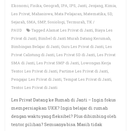
Ekonomi
,
Fisika
,
Geografi
,
IPA
,
IPS
,
Janti
,
Jenjang
,
Kimia
,
Les Privat
,
Mahasiswa
,
Mata Pelajaran
,
Matematika
,
SD
,
Sejarah
,
SMA
,
SMP
,
Sosiologi
,
Termurah
,
TK /
PAUD
Tagged
Alamat Les Privat di Janti
,
Biaya Les
Privat di Janti
,
Bimbel di Janti Murah Datang Kerumah
,
Bimbingan Belajar di Janti
,
Guru Les Privat di Janti
,
Les
Privat Calistung di Janti
,
Les Privat SD di Janti
,
Les Privat
SMA di Janti
,
Les Privat SMP di Janti
,
Lowongan Kerja
Tentor Les Privat di Janti
,
Partime Les Privat di Janti
,
Pengajar Les Privat di Janti
,
Tempat Les Privat di Janti
,
Tentor Les Privat di Janti
Les Privat Datang ke Rumah di Janti – Ingin fokus
mempersiapkan UKK? Ingin belajar di rumah
dengan waktu yang fleksibel? Plus dibimbing oleh
tentor pilihan? Semuanya bisa. Masih tidak