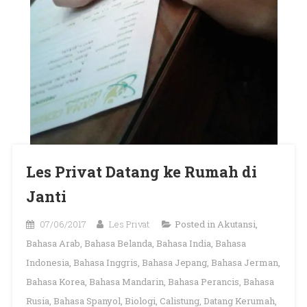
Les Privat Datang ke Rumah di
Janti
07/06/2017
Les Privat
Posted in
Akutansi
,
Bahasa Arab
,
Bahasa Belanda
,
Bahasa India
,
Bahasa
Indonesia
,
Bahasa Inggris
,
Bahasa Jepang
,
Bahasa Jerman
,
Bahasa Korea
,
Bahasa Mandarin
,
Bahasa Perancis
,
Bahasa
Rusia
,
Bahasa Spanyol
,
Biologi
,
Calistung
,
Datang Kerumah
,